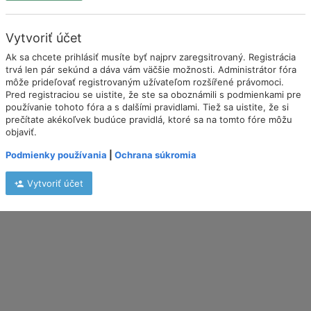
Vytvoriť účet
Ak sa chcete prihlásiť musíte byť najprv zaregsitrovaný. Registrácia
trvá len pár sekúnd a dáva vám väčšie možnosti. Administrátor fóra
môže prideľovať registrovaným užívateľom rozšířené právomoci.
Pred registraciou se uistite, že ste sa oboznámili s podmienkami pre
používanie tohoto fóra a s dalšími pravidlami. Tiež sa uistite, že si
prečítate akékoľvek budúce pravidlá, ktoré sa na tomto fóre môžu
objaviť.
Podmienky používania
|
Ochrana súkromia
Vytvoriť účet