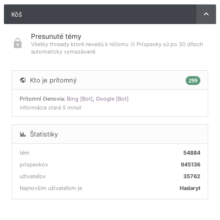
Kôš
Presunuté témy
Všetky thready ktoré nevedú k ničomu :)) Príspevky sú po 30 dňoch
automaticky vymazávané.
Kto je prítomný
299
Prítomní členovia:
Bing [Bot]
,
Google [Bot]
informácia stará 5 minút
Štatistiky
tém
54884
príspevkov
945136
užívateľov
35762
Najnovším užívateľom je
Hadaryt