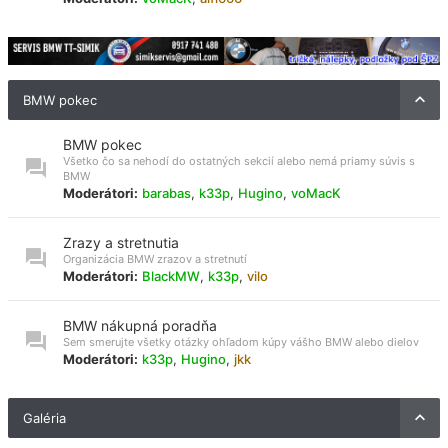
BMW pokec
BMW pokec
Všetko čo sa nehodí do ostatných sekcií alebo nemá priamy súvis s
BMW
Moderátori:
barabas
,
k33p
,
Hugino
,
voMacK
Zrazy a stretnutia
Organizácia BMW zrazov a stretnutí
Moderátori:
BlackMW
,
k33p
,
vilo
BMW nákupná poradňa
Sem smerujte všetky otázky ohľadom kúpy vášho BMW alebo dielov
Moderátori:
k33p
,
Hugino
,
jkk
Galéria