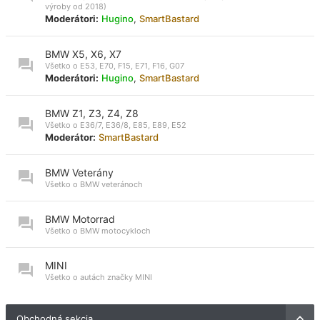
výroby od 2018)
Moderátori:
Hugino
,
SmartBastard
BMW X5, X6, X7
Všetko o E53, E70, F15, E71, F16, G07
Moderátori:
Hugino
,
SmartBastard
BMW Z1, Z3, Z4, Z8
Všetko o E36/7, E36/8, E85, E89, E52
Moderátor:
SmartBastard
BMW Veterány
Všetko o BMW veteránoch
BMW Motorrad
Všetko o BMW motocykloch
MINI
Všetko o autách značky MINI
Obchodná sekcia