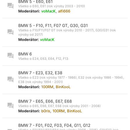
BMW 5 - E60, E61
Všetko o E60, E61 (rok výroby 2003 - 2010)
Moderátori:
voMacK
,
alfi666
BMW 5 - F10, F11, F07 GT, G30, G31
Všetko o F10/F11/F07 GT (rok výroby 2010 - 2017), G30/G31 (rok
výroby od 2017)
Moderátor:
voMacK
BMW 6
Všetko o E24, E63, E64, F12, F13
BMW 7 - E23, E32, E38
Všetko o E23 (rok výroby 1977 - 1986), E32 (rok výroby 1986 - 1994),
E38 (rok výroby 1994 - 2001)
Moderátori:
100RM
,
BinKooL
BMW 7 - E65, E66, E67, E68
Všetko o E65, E66, E67, E68 (rok výroby 2001 - 2008)
Moderátori:
b0ris
,
100RM
,
BinKooL
BMW 7 - F01, F02, F03, F04, G11, G12
Všetko o F01/F02/F03/F04 (rok výroby 2008 - 2015), G11/G12 (rok