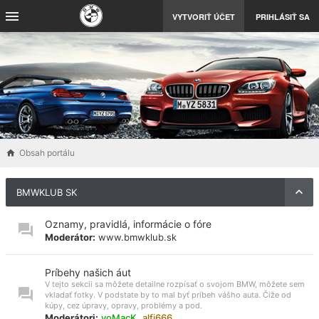
VYTVORIŤ ÚČET
PRIHLÁSIŤ SA
Obsah portálu
BMWKLUB SK
Oznamy, pravidlá, informácie o fóre
Moderátor:
www.bmwklub.sk
Príbehy našich áut
V tejto sekcii sa môžete detailne rozpísať o svojom BMW, môžete sem
vkladať fotky. V podstate by to mal byť príbeh vášho auta. Čiže od
kúpy, cez úpravy, opravy, problémy a pod.
Moderátori:
voMacK
,
alfi666