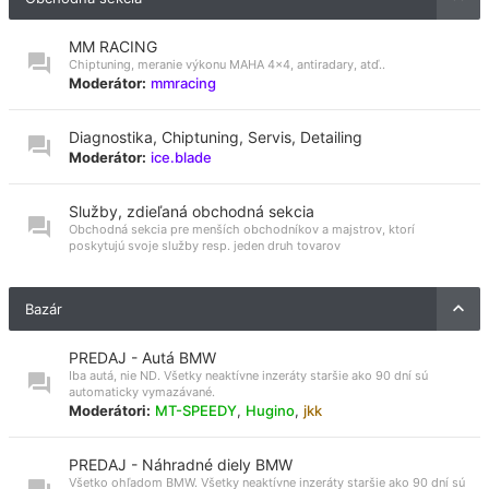
MM RACING
Chiptuning, meranie výkonu MAHA 4x4, antiradary, atď..
Moderátor:
mmracing
Diagnostika, Chiptuning, Servis, Detailing
Moderátor:
ice.blade
Služby, zdieľaná obchodná sekcia
Obchodná sekcia pre menších obchodníkov a majstrov, ktorí
poskytujú svoje služby resp. jeden druh tovarov
Bazár
PREDAJ - Autá BMW
Iba autá, nie ND. Všetky neaktívne inzeráty staršie ako 90 dní sú
automaticky vymazávané.
Moderátori:
MT-SPEEDY
,
Hugino
,
jkk
PREDAJ - Náhradné diely BMW
Všetko ohľadom BMW. Všetky neaktívne inzeráty staršie ako 90 dní sú