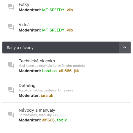
Fotky
Moderátori:
MT-SPEEDY
,
vilo
Videá
Moderátori:
MT-SPEEDY
,
vilo
Rady a návody
Technické okienko
Veci ktoré sa netýkajú konkrétneho modelu
Moderátori:
barabas
,
alfi666
,
jkk
Detailing
Autokozmetika, Leštenie, Umývanie
Moderátor:
jararak
Návody a manuály
Fotonávody, manuály v PDF, ...
Moderátori:
alfi666
,
fox1k