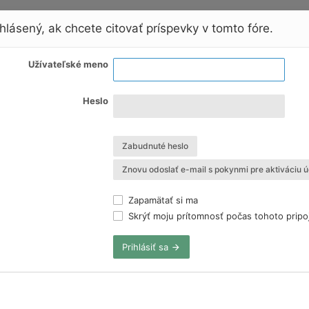
hlásený, ak chcete citovať príspevky v tomto fóre.
Užívateľské meno
Heslo
Zabudnuté heslo
Znovu odoslať e-mail s pokynmi pre aktiváciu ú
Zapamätať si ma
Skrýť moju prítomnosť počas tohoto pripo
Prihlásiť sa