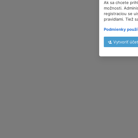
Ak sa chcete prih
možnosti. Adminis
registraciou se u
pravidlami. Tiež s
Podmienky použí
Vytvoriť úče