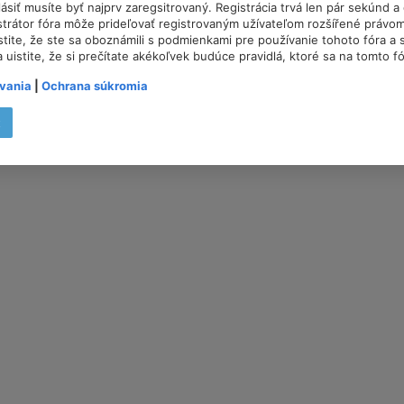
lásiť musíte byť najprv zaregsitrovaný. Registrácia trvá len pár sekúnd 
trátor fóra môže prideľovať registrovaným užívateľom rozšířené právom
istite, že ste sa oboznámili s podmienkami pre používanie tohoto fóra a s
a uistite, že si prečítate akékoľvek budúce pravidlá, ktoré sa na tomto f
vania
|
Ochrana súkromia
t