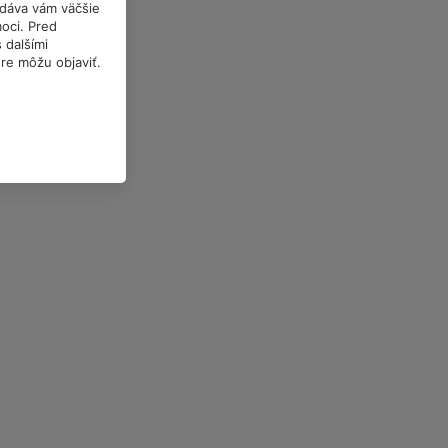
a dáva vám väčšie
oci. Pred
 dalšími
óre môžu objaviť.