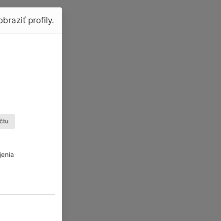
braziť profily.
čtu
jenia