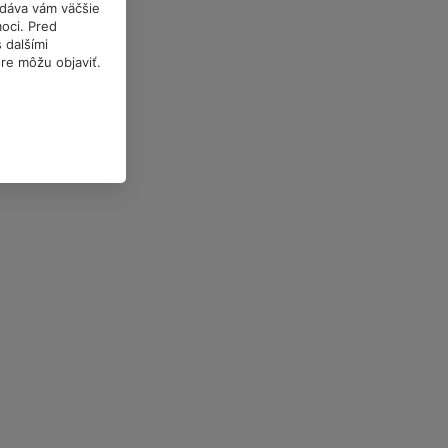
a dáva vám väčšie
oci. Pred
 dalšími
óre môžu objaviť.