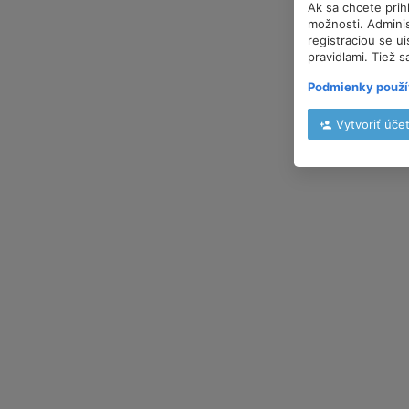
Ak sa chcete prih
možnosti. Adminis
registraciou se u
pravidlami. Tiež s
Podmienky použí
Vytvoriť úče