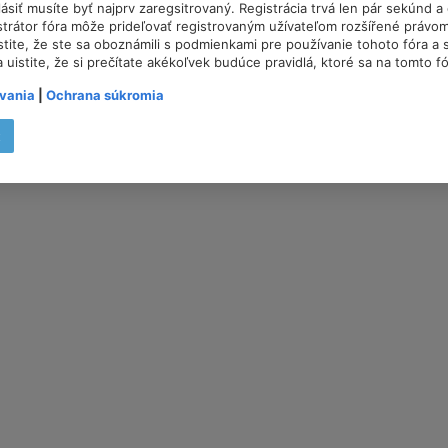
lásiť musíte byť najprv zaregsitrovaný. Registrácia trvá len pár sekúnd 
trátor fóra môže prideľovať registrovaným užívateľom rozšířené právom
istite, že ste sa oboznámili s podmienkami pre používanie tohoto fóra a s
a uistite, že si prečítate akékoľvek budúce pravidlá, ktoré sa na tomto f
vania
|
Ochrana súkromia
t