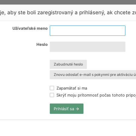
e, aby ste boli zaregistrovaný a prihlásený, ak chcete zo
Užívateľské meno
Heslo
Zabudnuté heslo
Znovu odoslať e-mail s pokynmi pre aktiváciu ú
Zapamätať si ma
Skrýť moju prítomnosť počas tohoto pripo
Prihlásiť sa