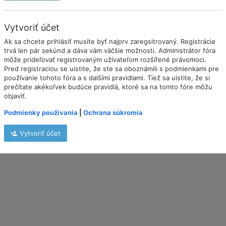
Vytvoriť účet
Ak sa chcete prihlásiť musíte byť najprv zaregsitrovaný. Registrácia
trvá len pár sekúnd a dáva vám väčšie možnosti. Administrátor fóra
môže prideľovať registrovaným užívateľom rozšířené právomoci.
Pred registraciou se uistite, že ste sa oboznámili s podmienkami pre
používanie tohoto fóra a s dalšími pravidlami. Tiež sa uistite, že si
prečítate akékoľvek budúce pravidlá, ktoré sa na tomto fóre môžu
objaviť.
Podmienky používania
|
Ochrana súkromia
Vytvoriť účet