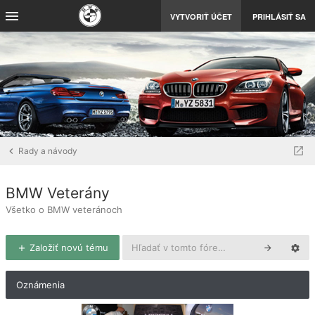
VYTVORIŤ ÚČET
PRIHLÁSIŤ SA
Rady a návody
BMW Veterány
Všetko o BMW veteránoch
Založiť novú tému
Oznámenia