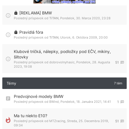
[REKLAMA] BMW
Posledný príspevok od
TiTAN
,
Pondelok, 30. Marca 2020, 23:28
Pravidlá fóra
Posledný príspevok od
TiTAN
,
Utorok, 6. Októbra 2009, 20:00
Klubové tričká, nálepky, podložky pod EČV, mikiny,
šiltovky
Posledný príspevok od
dobrovolnyhasic
,
Pondelok, 28. Augusta
51
2023, 19:08
Témy
7 tém
Predvojnové modely BMW
Posledný príspevok od
BWind
,
Pondelok, 18. Januára 2021, 14:41
1
Ma tu niekto E10?
Posledný príspevok od
MTZracing
,
Streda, 25. Decembra 2019,
51
09:34