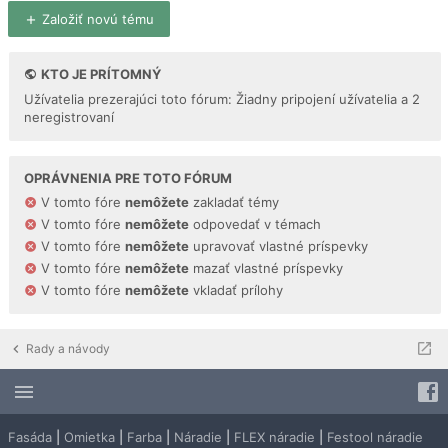
Založiť novú tému
KTO JE PRÍTOMNÝ
Užívatelia prezerajúci toto fórum: Žiadny pripojení užívatelia a 2
neregistrovaní
OPRÁVNENIA PRE TOTO FÓRUM
V tomto fóre
nemôžete
zakladať témy
V tomto fóre
nemôžete
odpovedať v témach
V tomto fóre
nemôžete
upravovať vlastné príspevky
V tomto fóre
nemôžete
mazať vlastné príspevky
V tomto fóre
nemôžete
vkladať prílohy
Rady a návody
Fasáda
|
Omietka
|
Farba
|
Náradie
|
FLEX náradie
|
Festool náradie