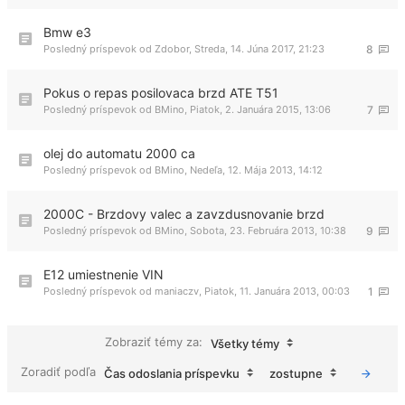
Bmw e3
Posledný príspevok od
Zdobor
,
Streda, 14. Júna 2017, 21:23
8
Pokus o repas posilovaca brzd ATE T51
Posledný príspevok od
BMino
,
Piatok, 2. Januára 2015, 13:06
7
olej do automatu 2000 ca
Posledný príspevok od
BMino
,
Nedeľa, 12. Mája 2013, 14:12
2000C - Brzdovy valec a zavzdusnovanie brzd
Posledný príspevok od
BMino
,
Sobota, 23. Februára 2013, 10:38
9
E12 umiestnenie VIN
Posledný príspevok od
maniaczv
,
Piatok, 11. Januára 2013, 00:03
1
Zobraziť témy za:
Všetky témy
Zoradiť podľa
Čas odoslania príspevku
zostupne