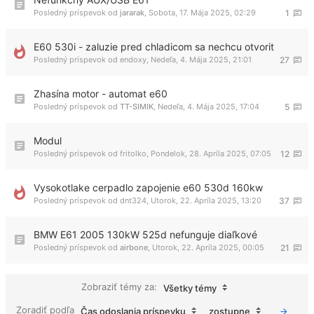
Posledný príspevok od
jararak
,
Sobota, 17. Mája 2025, 02:29
1
E60 530i - zaluzie pred chladicom sa nechcu otvorit
Posledný príspevok od
endoxy
,
Nedeľa, 4. Mája 2025, 21:01
27
Zhasína motor - automat e60
Posledný príspevok od
TT-SIMIK
,
Nedeľa, 4. Mája 2025, 17:04
5
Modul
Posledný príspevok od
fritolko
,
Pondelok, 28. Apríla 2025, 07:05
12
Vysokotlake cerpadlo zapojenie e60 530d 160kw
Posledný príspevok od
dnt324
,
Utorok, 22. Apríla 2025, 13:20
37
BMW E61 2005 130kW 525d nefunguje diaľkové
Posledný príspevok od
airbone
,
Utorok, 22. Apríla 2025, 00:05
21
Zobraziť témy za:
Všetky témy
Zoradiť podľa
Čas odoslania príspevku
zostupne