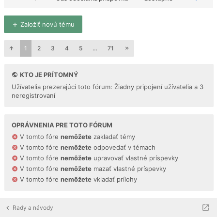
Založiť novú tému
1
2
3
4
5
…
71
KTO JE PRÍTOMNÝ
Užívatelia prezerajúci toto fórum: Žiadny pripojení užívatelia a 3
neregistrovaní
OPRÁVNENIA PRE TOTO FÓRUM
V tomto fóre
nemôžete
zakladať témy
V tomto fóre
nemôžete
odpovedať v témach
V tomto fóre
nemôžete
upravovať vlastné príspevky
V tomto fóre
nemôžete
mazať vlastné príspevky
V tomto fóre
nemôžete
vkladať prílohy
Rady a návody