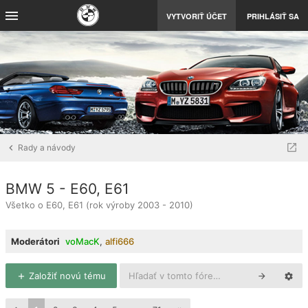
VYTVORIŤ ÚČET
PRIHLÁSIŤ SA
Rady a návody
BMW 5 - E60, E61
Všetko o E60, E61 (rok výroby 2003 - 2010)
Moderátori
voMacK
,
alfi666
Založiť novú tému