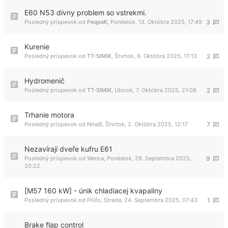
E60 N53 divny problem so vstrekmi.
Posledný príspevok od
PeqpeK
,
Pondelok, 13. Októbra 2025, 17:49
3
Kurenie
Posledný príspevok od
TT-SIMIK
,
Štvrtok, 9. Októbra 2025, 17:13
2
Hydromenič
Posledný príspevok od
TT-SIMIK
,
Utorok, 7. Októbra 2025, 21:08
2
Trhanie motora
Posledný príspevok od
Nina8
,
Štvrtok, 2. Októbra 2025, 12:17
7
Nezavírají dveře kufru E61
Posledný príspevok od
Wenca
,
Pondelok, 29. Septembra 2025,
9
20:22
[M57 160 kW] - únik chladiacej kvapaliny
Posledný príspevok od
Pilifo
,
Streda, 24. Septembra 2025, 07:43
1
Brake flap control