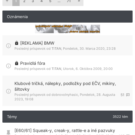
1
2
3
4
5
…
71
Oznámenia
[REKLAMA] BMW
Posledný príspevok od
TiTAN
,
Pondelok, 30. Marca 2020, 23:28
Pravidlá fóra
Posledný príspevok od
TiTAN
,
Utorok, 6. Októbra 2009, 20:00
Klubové tričká, nálepky, podložky pod EČV, mikiny,
šiltovky
Posledný príspevok od
dobrovolnyhasic
,
Pondelok, 28. Augusta
51
2023, 19:08
Témy
3522 tém
[E60/61] Squeak-y, creak-y, rattle-e a iné pazvuky