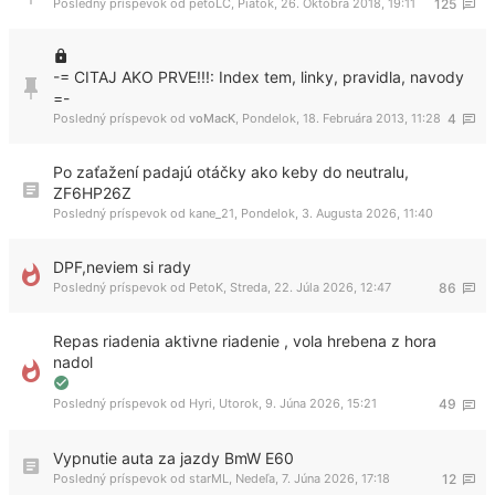
Posledný príspevok od
peťoLC
,
Piatok, 26. Októbra 2018, 19:11
125
-= CITAJ AKO PRVE!!!: Index tem, linky, pravidla, navody
=-
Posledný príspevok od
voMacK
,
Pondelok, 18. Februára 2013, 11:28
4
Po zaťažení padajú otáčky ako keby do neutralu,
ZF6HP26Z
Posledný príspevok od
kane_21
,
Pondelok, 3. Augusta 2026, 11:40
DPF,neviem si rady
Posledný príspevok od
PetoK
,
Streda, 22. Júla 2026, 12:47
86
Repas riadenia aktivne riadenie , vola hrebena z hora
nadol
Posledný príspevok od
Hyri
,
Utorok, 9. Júna 2026, 15:21
49
Vypnutie auta za jazdy BmW E60
Posledný príspevok od
starML
,
Nedeľa, 7. Júna 2026, 17:18
12