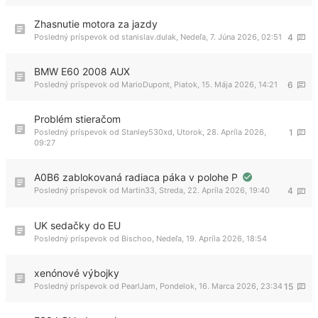
Zhasnutie motora za jazdy
Posledný príspevok od
stanislav.dulak
,
Nedeľa, 7. Júna 2026, 02:51
4
BMW E60 2008 AUX
Posledný príspevok od
MarioDupont
,
Piatok, 15. Mája 2026, 14:21
6
Problém stieračom
Posledný príspevok od
Stanley530xd
,
Utorok, 28. Apríla 2026,
1
09:27
A0B6 zablokovaná radiaca páka v polohe P
Posledný príspevok od
Martin33
,
Streda, 22. Apríla 2026, 19:40
4
UK sedačky do EU
Posledný príspevok od
Bischoo
,
Nedeľa, 19. Apríla 2026, 18:54
xenónové výbojky
Posledný príspevok od
PearlJam
,
Pondelok, 16. Marca 2026, 23:34
15