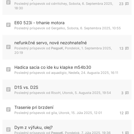
Posledný príspevok od
cdrritchey
,
Sobota, 6. Septembra 2025,
23
18:30
E60 523i - trhanie motora
Posledný príspevok od
Gergelko
,
Sobota, 6. Septembra 2025, 10:55
nefunkčné servo, nové nezohnateľné
Posledný príspevok od
PeqpeK
,
Pondelok, 1. Septembra 2025,
13
20:19
Hadica sacia co ide ku klapke m54b30
Posledný príspevok od
aquadigio
,
Nedeľa, 24. Augusta 2025, 16:11
D1S vs. D2S
Posledný príspevok od
RisoH
,
Utorok, 5. Augusta 2025, 19:54
3
Trasenie pri brzdení
Posledný príspevok od
gila
,
Utorok, 15. Júla 2025, 12:01
12
Dym z výfuku, olej?
Posledný príspevok od
PeqpeK
,
Pondelok, 7. Júla 2025, 19:36
1