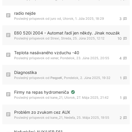
radio nejde
Posledný príspevok od
juro xd
,
Utorok, 1. Júla 2025, 18:29
3
E60 520i 2004 - Automat řadí jen někdy. Jinak nouzák
Posledný príspevok od
Strexi
,
Streda, 25. Júna 2025, 12:12
10
Teplota nasávaného vzduchu -40
Posledný príspevok od
xener
,
Pondelok, 23. Júna 2025, 20:55
4
Diagnostika
Posledný príspevok od
PeqpeK
,
Pondelok, 2. Júna 2025, 19:32
1
Firmy na repas hydromeniča
Posledný príspevok od
kane_21
,
Utorok, 27. Mája 2025, 21:42
1
Problém zo zvukom cez AUX
Posledný príspevok od
kane_21
,
Nedeľa, 25. Mája 2025, 19:55
2
Nefunkčný AUX/USB E61