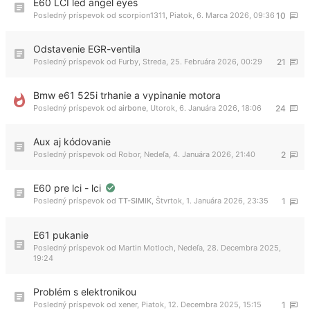
E60 LCI led angel eyes
Posledný príspevok od
scorpion1311
,
Piatok, 6. Marca 2026, 09:36
10
Odstavenie EGR-ventila
Posledný príspevok od
Furby
,
Streda, 25. Februára 2026, 00:29
21
Bmw e61 525i trhanie a vypinanie motora
Posledný príspevok od
airbone
,
Utorok, 6. Januára 2026, 18:06
24
Aux aj kódovanie
Posledný príspevok od
Robor
,
Nedeľa, 4. Januára 2026, 21:40
2
E60 pre lci - lci
Posledný príspevok od
TT-SIMIK
,
Štvrtok, 1. Januára 2026, 23:35
1
E61 pukanie
Posledný príspevok od
Martin Motloch
,
Nedeľa, 28. Decembra 2025,
19:24
Problém s elektronikou
Posledný príspevok od
xener
,
Piatok, 12. Decembra 2025, 15:15
1