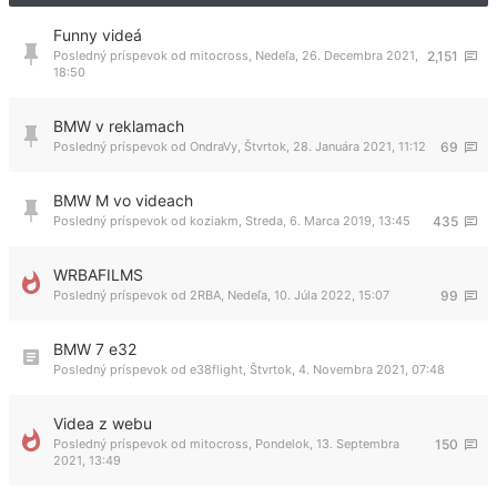
Funny videá
Posledný príspevok od
mitocross
,
Nedeľa, 26. Decembra 2021,
2,151
18:50
BMW v reklamach
Posledný príspevok od
OndraVy
,
Štvrtok, 28. Januára 2021, 11:12
69
BMW M vo videach
Posledný príspevok od
koziakm
,
Streda, 6. Marca 2019, 13:45
435
WRBAFILMS
Posledný príspevok od
2RBA
,
Nedeľa, 10. Júla 2022, 15:07
99
BMW 7 e32
Posledný príspevok od
e38flight
,
Štvrtok, 4. Novembra 2021, 07:48
Videa z webu
Posledný príspevok od
mitocross
,
Pondelok, 13. Septembra
150
2021, 13:49