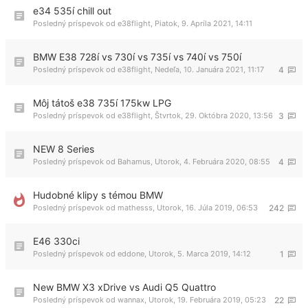
e34 535í chill out
Posledný príspevok od
e38flight
,
Piatok, 9. Apríla 2021, 14:11
BMW E38 728í vs 730í vs 735í vs 740í vs 750í
Posledný príspevok od
e38flight
,
Nedeľa, 10. Januára 2021, 11:17
4
Môj tátoš e38 735í 175kw LPG
Posledný príspevok od
e38flight
,
Štvrtok, 29. Októbra 2020, 13:56
3
NEW 8 Series
Posledný príspevok od
Bahamus
,
Utorok, 4. Februára 2020, 08:55
4
Hudobné klipy s témou BMW
Posledný príspevok od
mathesss
,
Utorok, 16. Júla 2019, 06:53
242
E46 330ci
Posledný príspevok od
eddone
,
Utorok, 5. Marca 2019, 14:12
1
New BMW X3 xDrive vs Audi Q5 Quattro
Posledný príspevok od
wannax
,
Utorok, 19. Februára 2019, 05:23
22