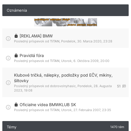
Oznámenia
[REKLAMA] BMW
Posledný príspevok od
TiTAN
,
Pondelok, 30. Marca 2020, 23:28
Pravidlá fóra
Posledný príspevok od
TiTAN
,
Utorok, 6. Októbra 2009, 20:00
Klubové tričká, nálepky, podložky pod EČV, mikiny,
šiltovky
Posledný príspevok od
dobrovolnyhasic
,
Pondelok, 28. Augusta
51
2023, 19:08
Oficialne videa BMWKLUB SK
Posledný príspevok od
TiTAN
,
Utorok, 27. Februára 2007, 23:35
Témy
1470 tém