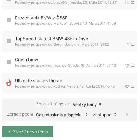
Posledný príspevok od
blackGM
,
Nedeľa, 25. Mája 2014, 18:27
14
Prezentacia BMW v ČSSR
Posledný príspevok od
Markoo1
,
Sobota, 10. Mája 2014, 11:59
TopSpeed.sk test BMW 435i xDrive
Posledný príspevok od
Gorgi
,
Utorok, 6. Mája 2014, 21:02
1
Crash bmw
Posledný príspevok od
revenge
,
Streda, 16. Apríla 2014, 07:43
12
Ultimate sounds thread
Posledný príspevok od
Rottwa
,
Nedeľa, 13. Apríla 2014, 10:45
62
Zobraziť témy za:
Všetky témy
Zoradiť podľa
Čas odoslania príspevku
zostupne
Založiť novú tému