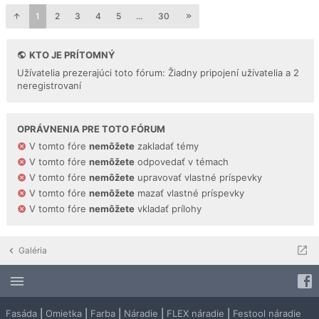
1
2
3
4
5
…
30
KTO JE PRÍTOMNÝ
Užívatelia prezerajúci toto fórum: Žiadny pripojení užívatelia a 2
neregistrovaní
OPRÁVNENIA PRE TOTO FÓRUM
V tomto fóre
nemôžete
zakladať témy
V tomto fóre
nemôžete
odpovedať v témach
V tomto fóre
nemôžete
upravovať vlastné príspevky
V tomto fóre
nemôžete
mazať vlastné príspevky
V tomto fóre
nemôžete
vkladať prílohy
Galéria
Fasáda
|
Omietka
|
Farba
|
Náradie
|
FLEX náradie
|
Festool náradie