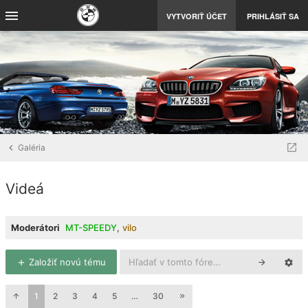
VYTVORIŤ ÚČET
PRIHLÁSIŤ SA
Galéria
Videá
Moderátori
MT-SPEEDY
,
vilo
Založiť novú tému
1
2
3
4
5
…
30