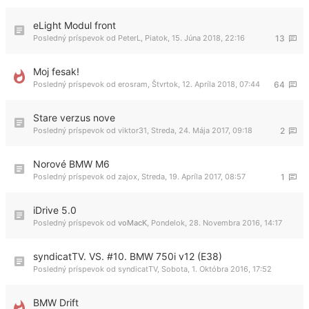
eLight Modul front
Posledný príspevok od
PeterL
,
Piatok, 15. Júna 2018, 22:16
13
Moj fesak!
Posledný príspevok od
erosram
,
Štvrtok, 12. Apríla 2018, 07:44
64
Stare verzus nove
Posledný príspevok od
viktor31
,
Streda, 24. Mája 2017, 09:18
2
Norové BMW M6
Posledný príspevok od
zajox
,
Streda, 19. Apríla 2017, 08:57
1
iDrive 5.0
Posledný príspevok od
voMacK
,
Pondelok, 28. Novembra 2016, 14:17
syndicatTV. VS. #10. BMW 750i v12 (E38)
Posledný príspevok od
syndicatTV
,
Sobota, 1. Októbra 2016, 17:52
BMW Drift