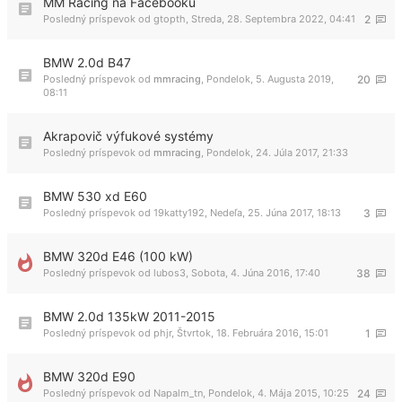
MM Racing na Facebooku
Posledný príspevok od
gtopth
,
Streda, 28. Septembra 2022, 04:41
2
BMW 2.0d B47
Posledný príspevok od
mmracing
,
Pondelok, 5. Augusta 2019,
20
08:11
Akrapovič výfukové systémy
Posledný príspevok od
mmracing
,
Pondelok, 24. Júla 2017, 21:33
BMW 530 xd E60
Posledný príspevok od
19katty192
,
Nedeľa, 25. Júna 2017, 18:13
3
BMW 320d E46 (100 kW)
Posledný príspevok od
lubos3
,
Sobota, 4. Júna 2016, 17:40
38
BMW 2.0d 135kW 2011-2015
Posledný príspevok od
phjr
,
Štvrtok, 18. Februára 2016, 15:01
1
BMW 320d E90
Posledný príspevok od
Napalm_tn
,
Pondelok, 4. Mája 2015, 10:25
24