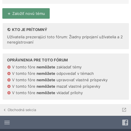
Založiť novú tému
KTO JE PRÍTOMNÝ
Užívatelia prezerajúci toto fórum: Žiadny pripojení užívatelia a 2
neregistrovaní
OPRÁVNENIA PRE TOTO FÓRUM
V tomto fóre
nemôžete
zakladať témy
V tomto fóre
nemôžete
odpovedať v témach
V tomto fóre
nemôžete
upravovať vlastné príspevky
V tomto fóre
nemôžete
mazať vlastné príspevky
V tomto fóre
nemôžete
vkladať prílohy
Obchodná sekcia