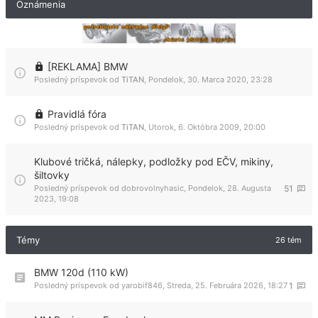
Oznámenia
[REKLAMA] BMW
Posledný príspevok od
TiTAN
,
Pondelok, 30. Marca 2020, 23:28
Pravidlá fóra
Posledný príspevok od
TiTAN
,
Utorok, 6. Októbra 2009, 20:00
Klubové tričká, nálepky, podložky pod EČV, mikiny,
šiltovky
Posledný príspevok od
dobrovolnyhasic
,
Pondelok, 28. Augusta
51
2023, 19:08
Témy
26 tém
BMW 120d (110 kW)
Posledný príspevok od
yarobif846
,
Streda, 25. Februára 2026, 18:27
1