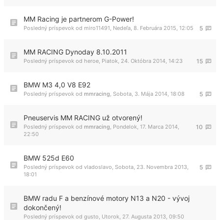
MM Racing je partnerom G-Power!
Posledný príspevok od
miro11491
,
Nedeľa, 8. Februára 2015, 12:05
5
MM RACING Dynoday 8.10.2011
Posledný príspevok od
heroe
,
Piatok, 24. Októbra 2014, 14:23
15
BMW M3 4,0 V8 E92
Posledný príspevok od
mmracing
,
Sobota, 3. Mája 2014, 18:08
5
Pneuservis MM RACING už otvorený!
Posledný príspevok od
mmracing
,
Pondelok, 17. Marca 2014,
10
22:50
BMW 525d E60
Posledný príspevok od
vladoslavo
,
Sobota, 23. Novembra 2013,
5
18:01
BMW radu F a benzínové motory N13 a N20 - vývoj
dokončený!
Posledný príspevok od
gusto
,
Utorok, 27. Augusta 2013, 09:50