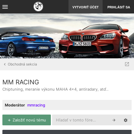
VYTVORIŤ ÚČET
PRIHLÁSIŤ SA
Obchodná sekcia
MM RACING
Chiptuning, meranie výkonu MAHA 4x4, antiradary, atď..
Moderátor
mmracing
Založiť novú tému