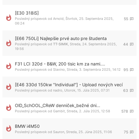
[E30 318iS]
Posledný príspevok od
Arnold
,
Štvrtok, 25. Septembra 2025,
55
06:24
[E66 750Li] Najlepšie prvé auto pre študenta
Posledný príspevok od
TT-SIMIK
,
Streda, 24. Septembra 2025,
44
19:56
F31 LCI 320d - B&W, 200 tisic km za nami....
Posledný príspevok od
Slavino
,
Streda, 3. Septembra 2025, 14:12
95
[E46 330d 150kw ''Individual''] - Upload nových vecí
Posledný príspevok od
nadro
,
Utorok, 15. Júla 2025, 07:31
63
OlD_SchOOL_CReW denniček_bežné dni...
Posledný príspevok od
Gambit
,
Streda, 2. Júla 2025, 12:58
578
BMW i4M50
Posledný príspevok od
Sauron
,
Streda, 25. Júna 2025, 11:06
75