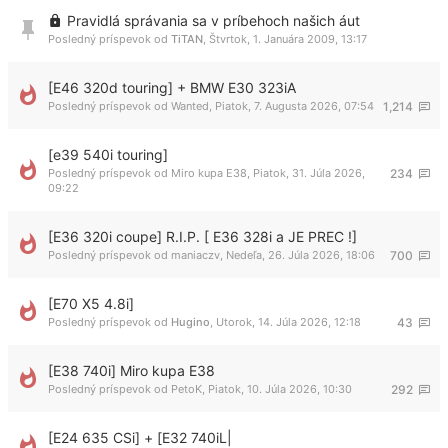
Pravidlá správania sa v príbehoch našich áut
Posledný príspevok od
TiTAN
,
Štvrtok, 1. Januára 2009, 13:17
[E46 320d touring] + BMW E30 323iA
Posledný príspevok od
Wanted
,
Piatok, 7. Augusta 2026, 07:54
1,214
[e39 540i touring]
Posledný príspevok od
Miro kupa E38
,
Piatok, 31. Júla 2026,
234
09:22
[E36 320i coupe] R.I.P. [ E36 328i a JE PREC !]
Posledný príspevok od
maniaczv
,
Nedeľa, 26. Júla 2026, 18:06
700
[E70 X5 4.8i]
Posledný príspevok od
Hugino
,
Utorok, 14. Júla 2026, 12:18
43
[E38 740i] Miro kupa E38
Posledný príspevok od
PetoK
,
Piatok, 10. Júla 2026, 10:30
292
[E24 635 CSi] + [E32 740iL|