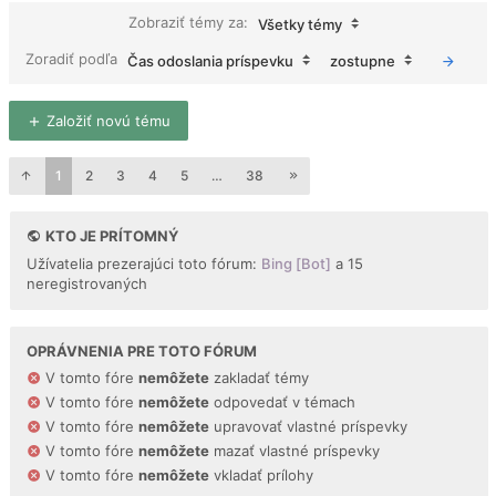
Zobraziť témy za:
Všetky témy
Zoradiť podľa
Čas odoslania príspevku
zostupne
Založiť novú tému
1
2
3
4
5
…
38
KTO JE PRÍTOMNÝ
Užívatelia prezerajúci toto fórum:
Bing [Bot]
a 15
neregistrovaných
OPRÁVNENIA PRE TOTO FÓRUM
V tomto fóre
nemôžete
zakladať témy
V tomto fóre
nemôžete
odpovedať v témach
V tomto fóre
nemôžete
upravovať vlastné príspevky
V tomto fóre
nemôžete
mazať vlastné príspevky
V tomto fóre
nemôžete
vkladať prílohy