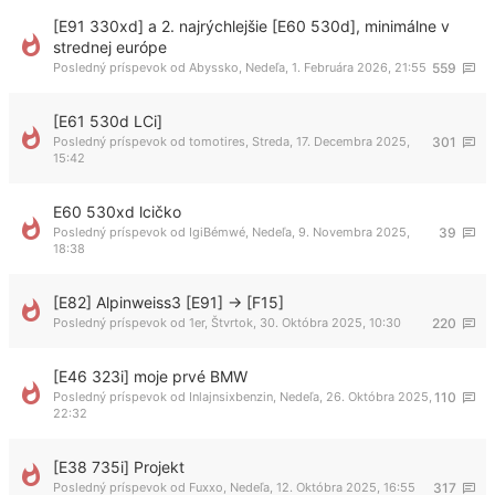
[E91 330xd] a 2. najrýchlejšie [E60 530d], minimálne v
strednej európe
Posledný príspevok od
Abyssko
,
Nedeľa, 1. Februára 2026, 21:55
559
[E61 530d LCi]
Posledný príspevok od
tomotires
,
Streda, 17. Decembra 2025,
301
15:42
E60 530xd lcičko
Posledný príspevok od
IgiBémwé
,
Nedeľa, 9. Novembra 2025,
39
18:38
[E82] Alpinweiss3 [E91] -> [F15]
Posledný príspevok od
1er
,
Štvrtok, 30. Októbra 2025, 10:30
220
[E46 323i] moje prvé BMW
Posledný príspevok od
Inlajnsixbenzin
,
Nedeľa, 26. Októbra 2025,
110
22:32
[E38 735i] Projekt
Posledný príspevok od
Fuxxo
,
Nedeľa, 12. Októbra 2025, 16:55
317