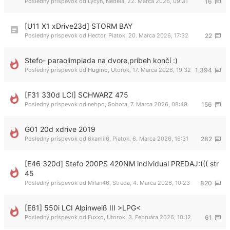
Posledný príspevok od
Lycyn
,
Nedeľa, 22. Marca 2026, 09:31
16
[U11 X1 xDrive23d] STORM BAY
Posledný príspevok od
Hector
,
Piatok, 20. Marca 2026, 17:32
22
Stefo- paraolimpiada na dvore,príbeh končí :)
Posledný príspevok od
Hugino
,
Utorok, 17. Marca 2026, 19:32
1,394
[F31 330d LCI] SCHWARZ 475
Posledný príspevok od
nehpo
,
Sobota, 7. Marca 2026, 08:49
156
G01 20d xdrive 2019
Posledný príspevok od
6kamil6
,
Piatok, 6. Marca 2026, 16:31
282
[E46 320d] Stefo 200PS 420NM individual PREDAJ:((( str
45
Posledný príspevok od
Milan46
,
Streda, 4. Marca 2026, 10:23
820
[E61] 550i LCI Alpinweiß III >LPG<
Posledný príspevok od
Fuxxo
,
Utorok, 3. Februára 2026, 10:12
61