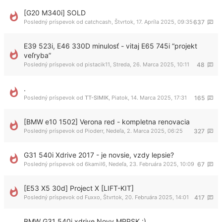
[G20 M340i] SOLD
Posledný príspevok od
catchcash
,
Štvrtok, 17. Apríla 2025, 09:35
637
E39 523i, E46 330D minulosť - vitaj E65 745i “projekt
veľryba”
Posledný príspevok od
pistacik11
,
Streda, 26. Marca 2025, 10:11
48
.
Posledný príspevok od
TT-SIMIK
,
Piatok, 14. Marca 2025, 17:31
165
[BMW e10 1502] Verona red - kompletna renovacia
Posledný príspevok od
Pioderr
,
Nedeľa, 2. Marca 2025, 06:25
327
G31 540i Xdrive 2017 - je novsie, vzdy lepsie?
Posledný príspevok od
6kamil6
,
Nedeľa, 23. Februára 2025, 10:09
67
[E53 X5 30d] Project X [LIFT-KIT]
Posledný príspevok od
Fuxxo
,
Štvrtok, 20. Februára 2025, 14:01
417
BMW G31 540i xdrive Novy MPPSK :)