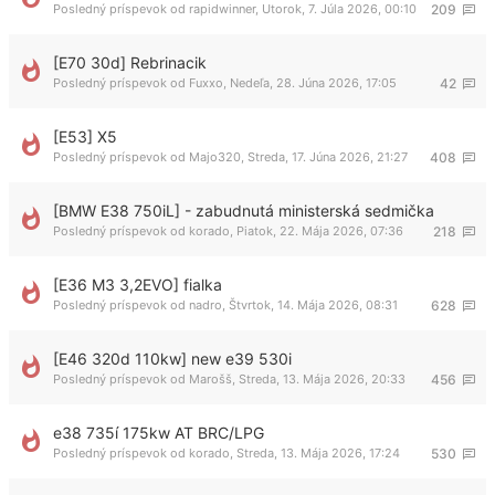
Posledný príspevok od
rapidwinner
,
Utorok, 7. Júla 2026, 00:10
209
[E70 30d] Rebrinacik
Posledný príspevok od
Fuxxo
,
Nedeľa, 28. Júna 2026, 17:05
42
[E53] X5
Posledný príspevok od
Majo320
,
Streda, 17. Júna 2026, 21:27
408
[BMW E38 750iL] - zabudnutá ministerská sedmička
Posledný príspevok od
korado
,
Piatok, 22. Mája 2026, 07:36
218
[E36 M3 3,2EVO] fialka
Posledný príspevok od
nadro
,
Štvrtok, 14. Mája 2026, 08:31
628
[E46 320d 110kw] new e39 530i
Posledný príspevok od
Marošš
,
Streda, 13. Mája 2026, 20:33
456
e38 735í 175kw AT BRC/LPG
Posledný príspevok od
korado
,
Streda, 13. Mája 2026, 17:24
530