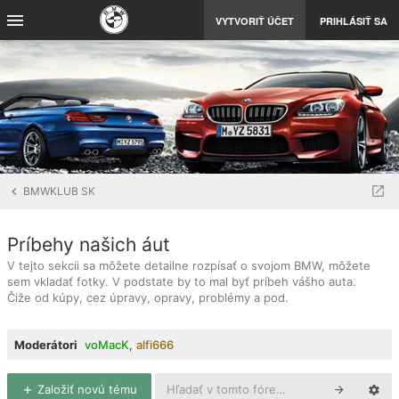
VYTVORIŤ ÚČET
PRIHLÁSIŤ SA
BMWKLUB SK
Príbehy našich áut
V tejto sekcii sa môžete detailne rozpísať o svojom BMW, môžete
sem vkladať fotky. V podstate by to mal byť príbeh vášho auta.
Čiže od kúpy, cez úpravy, opravy, problémy a pod.
Moderátori
voMacK
,
alfi666
Založiť novú tému