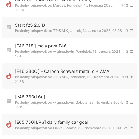
Posledný príspevok od
Marošš
,
Pondelok, 17. Februára 2025,
723
10:04
Start f25 2,0 D
Posledný príspevok od
TT-SIMIK
,
Utorok, 14. Januára 2025, 08:38
3
[E46 318i] moja prva E46
Posledný príspevok od
wigimadovin
,
Pondelok, 13. Januára 2025,
3
17:40
[E46 330Ci] - Carbon Schwarz metallic + AMA
Posledný príspevok od
TT-SIMIK
,
Pondelok, 16. Decembra 2024,
371
21:58
[e46 330d 6q]
Posledný príspevok od
wigimadovin
,
Sobota, 23. Novembra 2024,
3
16:15
[E65 750i LPG] daily family car goal
Posledný príspevok od
Fuxxo
,
Sobota, 23. Novembra 2024, 11:30
72