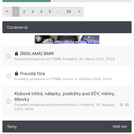
1
2
3
4
5
…
38
Oznámenia
[REKLAMA] BMW
Posledný príspevok od
TiTAN
,
Pondelok, 30. Marca 2020, 23:28
Pravidlá fóra
Posledný príspevok od
TiTAN
,
Utorok, 6. Októbra 2009, 20:00
Klubové tričká, nálepky, podložky pod EČV, mikiny,
šiltovky
Posledný príspevok od
dobrovolnyhasic
,
Pondelok, 28. Augusta
51
2023, 19:08
Témy
1896 tém