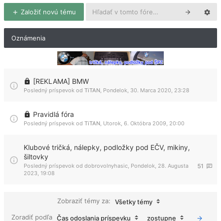
Založiť novú tému
Oznámenia
[REKLAMA] BMW
Posledný príspevok od
TiTAN
,
Pondelok, 30. Marca 2020, 23:28
Pravidlá fóra
Posledný príspevok od
TiTAN
,
Utorok, 6. Októbra 2009, 20:00
Klubové tričká, nálepky, podložky pod EČV, mikiny,
šiltovky
Posledný príspevok od
dobrovolnyhasic
,
Pondelok, 28. Augusta
51
2023, 19:08
Zobraziť témy za:
Všetky témy
Zoradiť podľa
Čas odoslania príspevku
zostupne