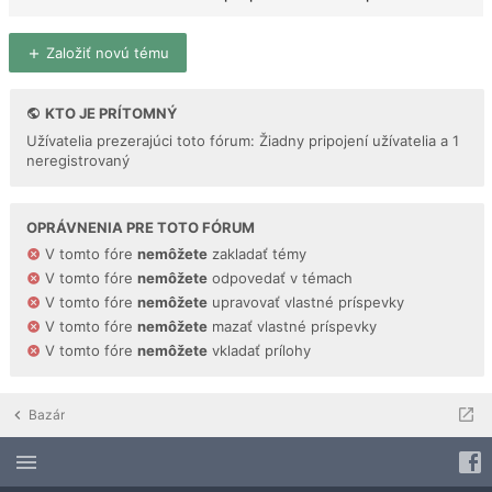
Založiť novú tému
KTO JE PRÍTOMNÝ
Užívatelia prezerajúci toto fórum: Žiadny pripojení užívatelia a 1
neregistrovaný
OPRÁVNENIA PRE TOTO FÓRUM
V tomto fóre
nemôžete
zakladať témy
V tomto fóre
nemôžete
odpovedať v témach
V tomto fóre
nemôžete
upravovať vlastné príspevky
V tomto fóre
nemôžete
mazať vlastné príspevky
V tomto fóre
nemôžete
vkladať prílohy
Bazár