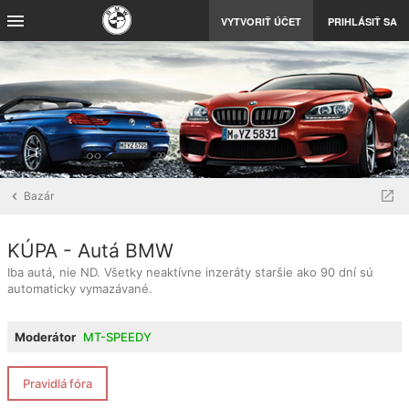
VYTVORIŤ ÚČET
PRIHLÁSIŤ SA
Bazár
KÚPA - Autá BMW
Iba autá, nie ND. Všetky neaktívne inzeráty staršie ako 90 dní sú
automaticky vymazávané.
Moderátor
MT-SPEEDY
Pravidlá fóra