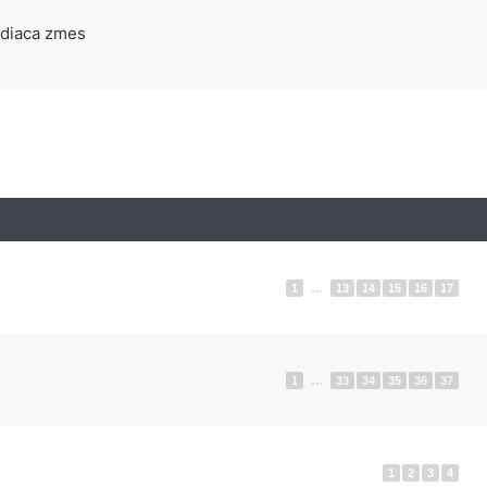
adiaca zmes
1
…
13
14
15
16
17
1
…
33
34
35
36
37
1
2
3
4