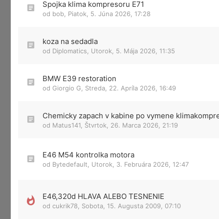
Spojka klima kompresoru E71
od
bob
,
Piatok, 5. Júna 2026, 17:28
koza na sedadla
od
Diplomatics
,
Utorok, 5. Mája 2026, 11:35
BMW E39 restoration
od
Giorgio G
,
Streda, 22. Apríla 2026, 16:49
Chemicky zapach v kabine po vymene klimakompr
od
Matus141
,
Štvrtok, 26. Marca 2026, 21:19
E46 M54 kontrolka motora
od
Bytedefault
,
Utorok, 3. Februára 2026, 12:47
E46,320d HLAVA ALEBO TESNENIE
od
cukrik78
,
Sobota, 15. Augusta 2009, 07:10