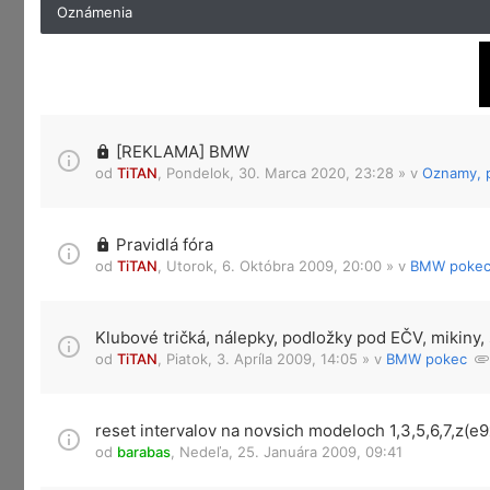
Oznámenia
[REKLAMA] BMW
od
TiTAN
,
Pondelok, 30. Marca 2020, 23:28
» v
Oznamy, p
Pravidlá fóra
od
TiTAN
,
Utorok, 6. Októbra 2009, 20:00
» v
BMW poke
Klubové tričká, nálepky, podložky pod EČV, mikiny, 
od
TiTAN
,
Piatok, 3. Apríla 2009, 14:05
» v
BMW pokec
reset intervalov na novsich modeloch 1,3,5,6,7,z(e9
od
barabas
,
Nedeľa, 25. Januára 2009, 09:41