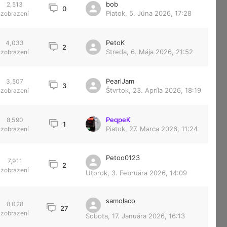
bob
2,513
0
Piatok, 5. Júna 2026, 17:28
zobrazení
PetoK
4,033
2
Streda, 6. Mája 2026, 21:52
zobrazení
PearlJam
3,507
3
Štvrtok, 23. Apríla 2026, 18:19
zobrazení
PeqpeK
8,590
1
Piatok, 27. Marca 2026, 11:24
zobrazení
Petoo0123
7,911
2
zobrazení
Utorok, 3. Februára 2026, 14:09
samolaco
8,028
27
zobrazení
Sobota, 17. Januára 2026, 16:13