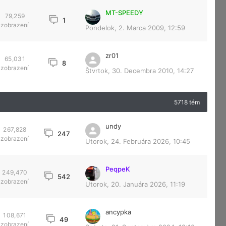
MT-SPEEDY
79,259
1
zobrazení
Pondelok, 2. Marca 2009, 12:59
zr01
65,031
8
zobrazení
Štvrtok, 30. Decembra 2010, 14:27
5718 tém
undy
267,828
247
zobrazení
Utorok, 24. Februára 2026, 10:45
PeqpeK
249,470
542
zobrazení
Utorok, 20. Januára 2026, 11:19
ancypka
108,671
49
zobrazení