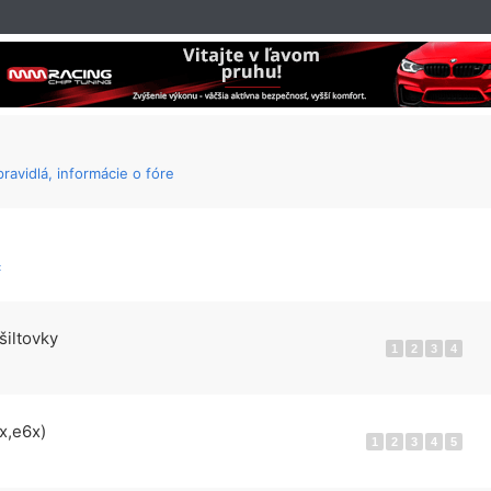
ravidlá, informácie o fóre
c
šiltovky
1
2
3
4
x,e6x)
1
2
3
4
5