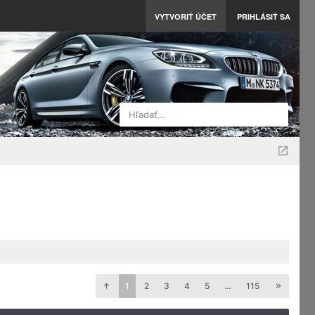
VYTVORIŤ ÚČET
PRIHLÁSIŤ SA
Hľadať…
1
2
3
4
5
…
115