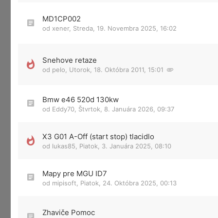
MD1CP002
od
xener
,
Streda, 19. Novembra 2025, 16:02
Snehove retaze
od
pelo
,
Utorok, 18. Októbra 2011, 15:01
Bmw e46 520d 130kw
od
Eddy70
,
Štvrtok, 8. Januára 2026, 09:37
X3 G01 A-Off (start stop) tlacidlo
od
lukas85
,
Piatok, 3. Januára 2025, 08:10
Mapy pre MGU ID7
od
mipisoft
,
Piatok, 24. Októbra 2025, 00:13
Zhaviče Pomoc