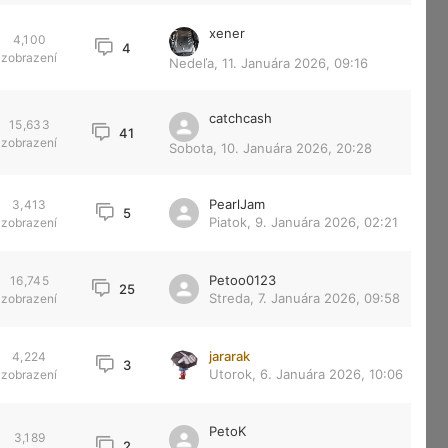
xener
4,100
4
zobrazení
Nedeľa, 11. Januára 2026, 09:16
catchcash
15,633
41
zobrazení
Sobota, 10. Januára 2026, 20:28
PearlJam
3,413
5
Piatok, 9. Januára 2026, 02:21
zobrazení
Petoo0123
16,745
25
Streda, 7. Januára 2026, 09:58
zobrazení
jararak
4,224
3
Utorok, 6. Januára 2026, 10:06
zobrazení
PetoK
3,189
2