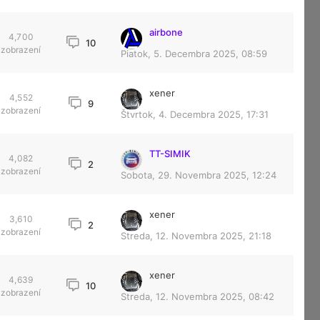
airbone
4,700
10
zobrazení
Piatok, 5. Decembra 2025, 08:59
xener
4,552
9
zobrazení
Štvrtok, 4. Decembra 2025, 17:31
TT-SIMIK
4,082
2
zobrazení
Sobota, 29. Novembra 2025, 12:24
xener
3,610
2
zobrazení
Streda, 12. Novembra 2025, 21:18
xener
4,639
10
zobrazení
Streda, 12. Novembra 2025, 08:42