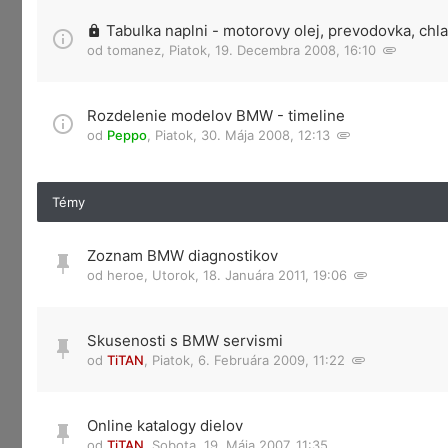
Tabulka naplni - motorovy olej, prevodovka, chl
od
tomanez
,
Piatok, 19. Decembra 2008, 16:10
Rozdelenie modelov BMW - timeline
od
Peppo
,
Piatok, 30. Mája 2008, 12:13
Témy
Zoznam BMW diagnostikov
od
heroe
,
Utorok, 18. Januára 2011, 19:06
Skusenosti s BMW servismi
od
TiTAN
,
Piatok, 6. Februára 2009, 11:22
Online katalogy dielov
od
TiTAN
,
Sobota, 19. Mája 2007, 11:35