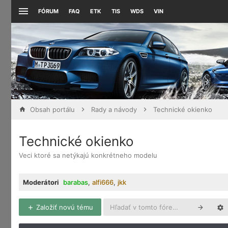
FÓRUM
FAQ
ETK
TIS
WDS
VIN
Obsah portálu
Rady a návody
Technické okienko
Technické okienko
Veci ktoré sa netýkajú konkrétneho modelu
Moderátori
barabas
,
alfi666
,
jkk
Založiť novú tému