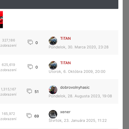
TiTAN
327,186
0
zobrazení
Pondelok, 30. Marca 2020, 23:28
TiTAN
625,619
0
zobrazení
Utorok, 6. Októbra 2009, 20:00
dobrovolnyhasic
1,315,167
51
zobrazení
Pondelok, 28. Augusta 2023, 19:08
xener
165,972
69
zobrazení
Štvrtok, 23. Januára 2025, 11:22