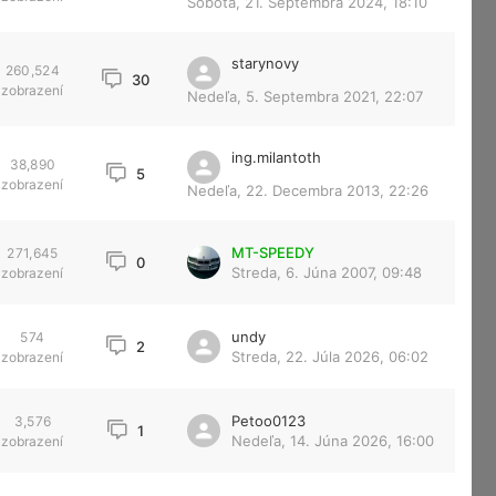
Sobota, 21. Septembra 2024, 18:10
starynovy
260,524
30
zobrazení
Nedeľa, 5. Septembra 2021, 22:07
ing.milantoth
38,890
5
zobrazení
Nedeľa, 22. Decembra 2013, 22:26
MT-SPEEDY
271,645
0
Streda, 6. Júna 2007, 09:48
zobrazení
undy
574
2
Streda, 22. Júla 2026, 06:02
zobrazení
Petoo0123
3,576
1
Nedeľa, 14. Júna 2026, 16:00
zobrazení