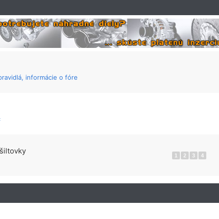
ravidlá, informácie o fóre
c
šiltovky
1
2
3
4