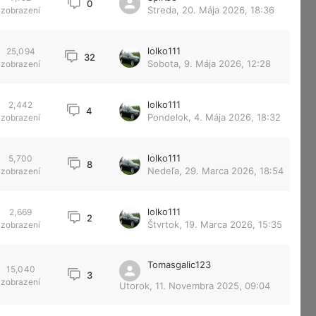
0
Streda, 20. Mája 2026, 18:36
zobrazení
lolko111
25,094
32
Sobota, 9. Mája 2026, 12:28
zobrazení
lolko111
2,442
4
Pondelok, 4. Mája 2026, 18:32
zobrazení
lolko111
5,700
8
Nedeľa, 29. Marca 2026, 18:54
zobrazení
lolko111
2,669
2
Štvrtok, 19. Marca 2026, 15:35
zobrazení
Tomasgalic123
15,040
3
zobrazení
Utorok, 11. Novembra 2025, 09:04