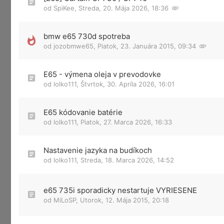
od
SpiKee
,
Streda, 20. Mája 2026, 18:36
bmw e65 730d spotreba
od
jozobmwe65
,
Piatok, 23. Januára 2015, 09:34
E65 - výmena oleja v prevodovke
od
lolko111
,
Štvrtok, 30. Apríla 2026, 16:01
E65 kódovanie batérie
od
lolko111
,
Piatok, 27. Marca 2026, 16:33
Nastavenie jazyka na budíkoch
od
lolko111
,
Streda, 18. Marca 2026, 14:52
e65 735i sporadicky nestartuje VYRIESENE
od
MiLoSP
,
Utorok, 12. Mája 2015, 20:18