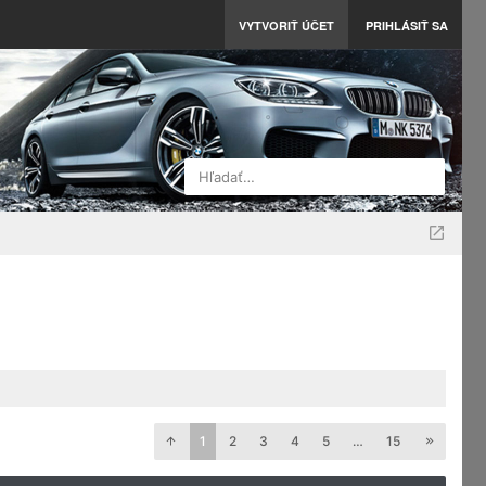
VYTVORIŤ ÚČET
PRIHLÁSIŤ SA
Hľadať…
1
2
3
4
5
…
15