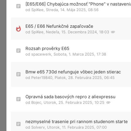
[E65/E66] Chybajúca možnosť "Phone" v nastaveni
od
SpiKee
,
Streda, 14. Mája 2025, 08:56
E65 / E66 Nefunkčné zapaľovače
od
SpiKee
,
Nedeľa, 15. Decembra 2024, 18:03
Rozsah prověrky E65
od
spacewerk
,
Sobota, 1. Marca 2025, 17:38
Bmw e65 730d nefunguje vôbec jeden stierac
od
Peter19840
,
Piatok, 28. Februára 2025, 06:45
Opravná sada basových repro z aliexpressu
od
Bojec
,
Utorok, 25. Februára 2025, 10:25
nezmyselné trasenie pri rannom studenom starte
od
Solverv
,
Utorok, 11. Februára 2025, 07:00