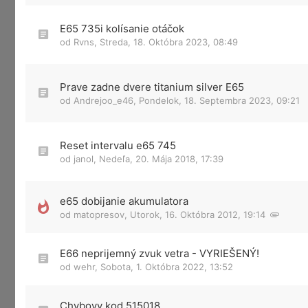
E65 735i kolísanie otáčok
od
Rvns
,
Streda, 18. Októbra 2023, 08:49
Prave zadne dvere titanium silver E65
od
Andrejoo_e46
,
Pondelok, 18. Septembra 2023, 09:21
Reset intervalu e65 745
od
janol
,
Nedeľa, 20. Mája 2018, 17:39
e65 dobijanie akumulatora
od
matopresov
,
Utorok, 16. Októbra 2012, 19:14
E66 neprijemný zvuk vetra - VYRIEŠENÝ!
od
wehr
,
Sobota, 1. Októbra 2022, 13:52
Chybovy kod 515018