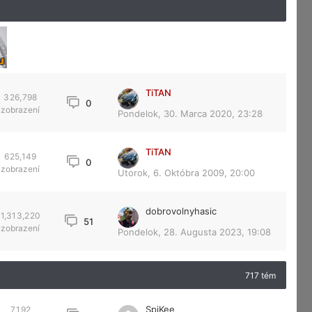
TiTAN
326,798
0
zobrazení
Pondelok, 30. Marca 2020, 23:28
TiTAN
625,149
0
zobrazení
Utorok, 6. Októbra 2009, 20:00
dobrovolnyhasic
1,313,220
51
zobrazení
Pondelok, 28. Augusta 2023, 19:08
717 tém
SpiKee
7,192