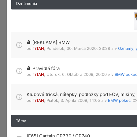
Oznámenia
[REKLAMA] BMW
od
TiTAN
,
Pondelok, 30. Marca 2020, 23:28
» v
Oznamy, p
Pravidlá fóra
od
TiTAN
,
Utorok, 6. Októbra 2009, 20:00
» v
BMW poke
Klubové tričká, nálepky, podložky pod EČV, mikiny, 
od
TiTAN
,
Piatok, 3. Apríla 2009, 14:05
» v
BMW pokec
Témy
[E65] Cartain CP730 / CP740