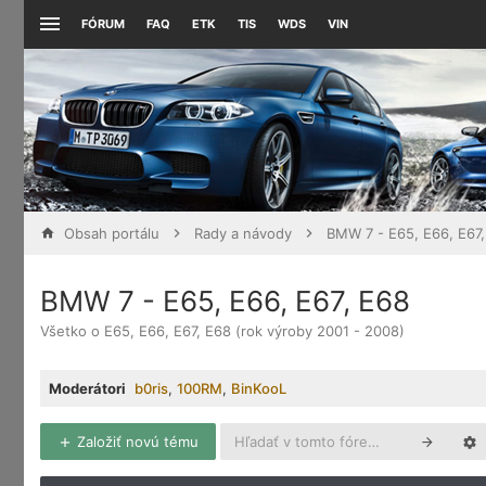
FÓRUM
FAQ
ETK
TIS
WDS
VIN
Obsah portálu
Rady a návody
BMW 7 - E65, E66, E67
BMW 7 - E65, E66, E67, E68
Všetko o E65, E66, E67, E68 (rok výroby 2001 - 2008)
Moderátori
b0ris
,
100RM
,
BinKooL
Založiť novú tému