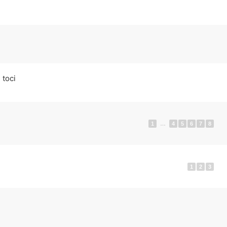
 toci
1
…
4
5
6
7
8
1
2
3