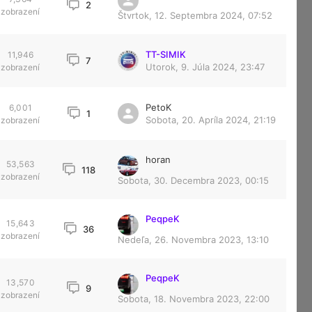
2
zobrazení
Štvrtok, 12. Septembra 2024, 07:52
TT-SIMIK
11,946
7
Utorok, 9. Júla 2024, 23:47
zobrazení
PetoK
6,001
1
Sobota, 20. Apríla 2024, 21:19
zobrazení
horan
53,563
118
zobrazení
Sobota, 30. Decembra 2023, 00:15
PeqpeK
15,643
36
zobrazení
Nedeľa, 26. Novembra 2023, 13:10
PeqpeK
13,570
9
zobrazení
Sobota, 18. Novembra 2023, 22:00