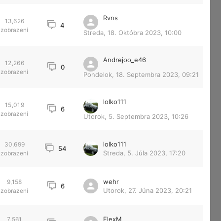
Rvns
13,626
4
zobrazení
Streda, 18. Októbra 2023, 10:00
Andrejoo_e46
12,266
0
zobrazení
Pondelok, 18. Septembra 2023, 09:21
lolko111
15,019
6
zobrazení
Utorok, 5. Septembra 2023, 10:26
lolko111
30,699
54
Streda, 5. Júla 2023, 17:20
zobrazení
wehr
9,158
6
Utorok, 27. Júna 2023, 20:21
zobrazení
FlexM
7,561