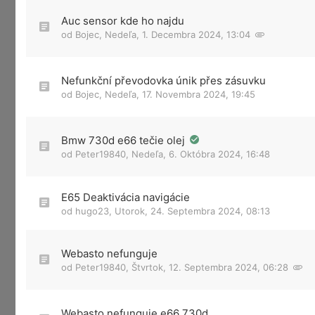
Auc sensor kde ho najdu
od
Bojec
,
Nedeľa, 1. Decembra 2024, 13:04
Nefunkční převodovka únik přes zásuvku
od
Bojec
,
Nedeľa, 17. Novembra 2024, 19:45
Bmw 730d e66 tečie olej
od
Peter19840
,
Nedeľa, 6. Októbra 2024, 16:48
E65 Deaktivácia navigácie
od
hugo23
,
Utorok, 24. Septembra 2024, 08:13
Webasto nefunguje
od
Peter19840
,
Štvrtok, 12. Septembra 2024, 06:28
Webasto nefunguje e66 730d