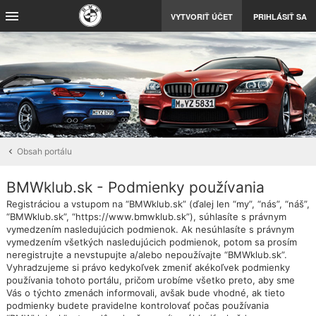
VYTVORIŤ ÚČET
PRIHLÁSIŤ SA
Obsah portálu
BMWklub.sk - Podmienky používania
Registráciou a vstupom na “BMWklub.sk” (ďalej len “my”, “nás”, “náš”,
“BMWklub.sk”, “https://www.bmwklub.sk”), súhlasíte s právnym
vymedzením nasledujúcich podmienok. Ak nesúhlasíte s právnym
vymedzením všetkých nasledujúcich podmienok, potom sa prosím
neregistrujte a nevstupujte a/alebo nepoužívajte “BMWklub.sk”.
Vyhradzujeme si právo kedykoľvek zmeniť akékoľvek podmienky
používania tohoto portálu, pričom urobíme všetko preto, aby sme
Vás o týchto zmenách informovali, avšak bude vhodné, ak tieto
podmienky budete pravidelne kontrolovať počas používania