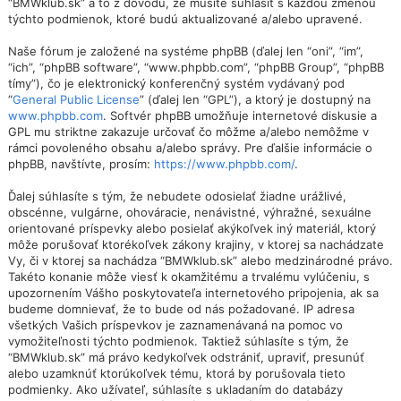
“BMWklub.sk” a to z dôvodu, že musíte súhlasiť s každou zmenou
týchto podmienok, ktoré budú aktualizované a/alebo upravené.
Naše fórum je založené na systéme phpBB (ďalej len “oni”, “im”,
“ich”, “phpBB software”, “www.phpbb.com”, “phpBB Group”, “phpBB
tímy”), čo je elektronický konferenčný systém vydávaný pod
“
General Public License
” (ďalej len “GPL”), a ktorý je dostupný na
www.phpbb.com
. Softvér phpBB umožňuje internetové diskusie a
GPL mu striktne zakazuje určovať čo môžme a/alebo nemôžme v
rámci povoleného obsahu a/alebo správy. Pre ďalšie informácie o
phpBB, navštívte, prosím:
https://www.phpbb.com/
.
Ďalej súhlasíte s tým, že nebudete odosielať žiadne urážlivé,
obscénne, vulgárne, ohováracie, nenávistné, výhražné, sexuálne
orientované príspevky alebo posielať akýkoľvek iný materiál, ktorý
môže porušovať ktorékoľvek zákony krajiny, v ktorej sa nachádzate
Vy, či v ktorej sa nachádza “BMWklub.sk” alebo medzinárodné právo.
Takéto konanie môže viesť k okamžitému a trvalému vylúčeniu, s
upozornením Vášho poskytovateľa internetového pripojenia, ak sa
budeme domnievať, že to bude od nás požadované. IP adresa
všetkých Vašich príspevkov je zaznamenávaná na pomoc vo
vymožiteľnosti týchto podmienok. Taktiež súhlasíte s tým, že
“BMWklub.sk” má právo kedykoľvek odstrániť, upraviť, presunúť
alebo uzamknúť ktorúkoľvek tému, ktorá by porušovala tieto
podmienky. Ako užívateľ, súhlasíte s ukladaním do databázy