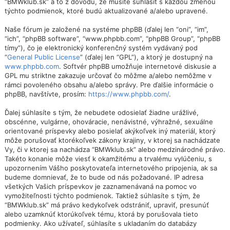
“BMWklub.sk” a to z dôvodu, že musíte súhlasiť s každou zmenou
týchto podmienok, ktoré budú aktualizované a/alebo upravené.
Naše fórum je založené na systéme phpBB (ďalej len “oni”, “im”,
“ich”, “phpBB software”, “www.phpbb.com”, “phpBB Group”, “phpBB
tímy”), čo je elektronický konferenčný systém vydávaný pod
“
General Public License
” (ďalej len “GPL”), a ktorý je dostupný na
www.phpbb.com
. Softvér phpBB umožňuje internetové diskusie a
GPL mu striktne zakazuje určovať čo môžme a/alebo nemôžme v
rámci povoleného obsahu a/alebo správy. Pre ďalšie informácie o
phpBB, navštívte, prosím:
https://www.phpbb.com/
.
Ďalej súhlasíte s tým, že nebudete odosielať žiadne urážlivé,
obscénne, vulgárne, ohováracie, nenávistné, výhražné, sexuálne
orientované príspevky alebo posielať akýkoľvek iný materiál, ktorý
môže porušovať ktorékoľvek zákony krajiny, v ktorej sa nachádzate
Vy, či v ktorej sa nachádza “BMWklub.sk” alebo medzinárodné právo.
Takéto konanie môže viesť k okamžitému a trvalému vylúčeniu, s
upozornením Vášho poskytovateľa internetového pripojenia, ak sa
budeme domnievať, že to bude od nás požadované. IP adresa
všetkých Vašich príspevkov je zaznamenávaná na pomoc vo
vymožiteľnosti týchto podmienok. Taktiež súhlasíte s tým, že
“BMWklub.sk” má právo kedykoľvek odstrániť, upraviť, presunúť
alebo uzamknúť ktorúkoľvek tému, ktorá by porušovala tieto
podmienky. Ako užívateľ, súhlasíte s ukladaním do databázy