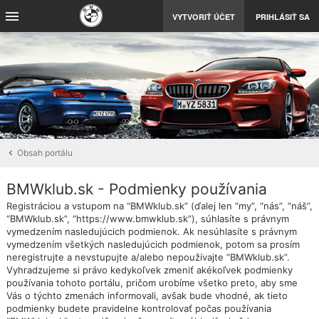
VYTVORIŤ ÚČET
PRIHLÁSIŤ SA
Obsah portálu
BMWklub.sk - Podmienky používania
Registráciou a vstupom na “BMWklub.sk” (ďalej len “my”, “nás”, “náš”,
“BMWklub.sk”, “https://www.bmwklub.sk”), súhlasíte s právnym
vymedzením nasledujúcich podmienok. Ak nesúhlasíte s právnym
vymedzením všetkých nasledujúcich podmienok, potom sa prosím
neregistrujte a nevstupujte a/alebo nepoužívajte “BMWklub.sk”.
Vyhradzujeme si právo kedykoľvek zmeniť akékoľvek podmienky
používania tohoto portálu, pričom urobíme všetko preto, aby sme
Vás o týchto zmenách informovali, avšak bude vhodné, ak tieto
podmienky budete pravidelne kontrolovať počas používania