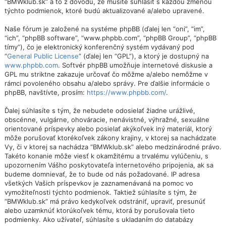
“BMWklub.sk” a to z dôvodu, že musíte súhlasiť s každou zmenou
týchto podmienok, ktoré budú aktualizované a/alebo upravené.
Naše fórum je založené na systéme phpBB (ďalej len “oni”, “im”,
“ich”, “phpBB software”, “www.phpbb.com”, “phpBB Group”, “phpBB
tímy”), čo je elektronický konferenčný systém vydávaný pod
“
General Public License
” (ďalej len “GPL”), a ktorý je dostupný na
www.phpbb.com
. Softvér phpBB umožňuje internetové diskusie a
GPL mu striktne zakazuje určovať čo môžme a/alebo nemôžme v
rámci povoleného obsahu a/alebo správy. Pre ďalšie informácie o
phpBB, navštívte, prosím:
https://www.phpbb.com/
.
Ďalej súhlasíte s tým, že nebudete odosielať žiadne urážlivé,
obscénne, vulgárne, ohováracie, nenávistné, výhražné, sexuálne
orientované príspevky alebo posielať akýkoľvek iný materiál, ktorý
môže porušovať ktorékoľvek zákony krajiny, v ktorej sa nachádzate
Vy, či v ktorej sa nachádza “BMWklub.sk” alebo medzinárodné právo.
Takéto konanie môže viesť k okamžitému a trvalému vylúčeniu, s
upozornením Vášho poskytovateľa internetového pripojenia, ak sa
budeme domnievať, že to bude od nás požadované. IP adresa
všetkých Vašich príspevkov je zaznamenávaná na pomoc vo
vymožiteľnosti týchto podmienok. Taktiež súhlasíte s tým, že
“BMWklub.sk” má právo kedykoľvek odstrániť, upraviť, presunúť
alebo uzamknúť ktorúkoľvek tému, ktorá by porušovala tieto
podmienky. Ako užívateľ, súhlasíte s ukladaním do databázy