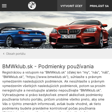
VYTVORIŤ ÚČET
PRIHLÁSIŤ SA
Obsah portálu
BMWklub.sk - Podmienky používania
Registráciou a vstupom na “BMWklub.sk” (ďalej len “my”, “nás”, “náš”,
“BMWklub.sk”, “https://www.bmwklub.sk”), súhlasíte s právnym
vymedzením nasledujúcich podmienok. Ak nesúhlasíte s právnym
vymedzením všetkých nasledujúcich podmienok, potom sa prosím
neregistrujte a nevstupujte a/alebo nepoužívajte “BMWklub.sk”.
Vyhradzujeme si právo kedykoľvek zmeniť akékoľvek podmienky
používania tohoto portálu, pričom urobíme všetko preto, aby sme
Vás o týchto zmenách informovali, avšak bude vhodné, ak tieto
podmienky budete pravidelne kontrolovať počas používania