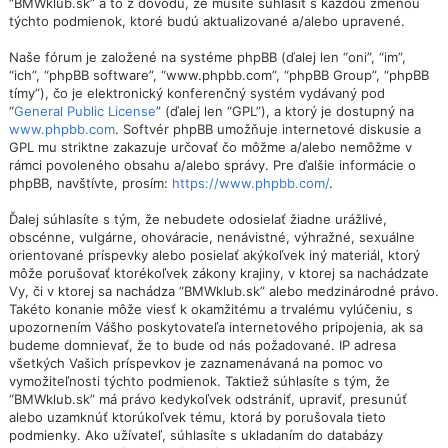
“BMWklub.sk” a to z dôvodu, že musíte súhlasiť s každou zmenou
týchto podmienok, ktoré budú aktualizované a/alebo upravené.
Naše fórum je založené na systéme phpBB (ďalej len “oni”, “im”,
“ich”, “phpBB software”, “www.phpbb.com”, “phpBB Group”, “phpBB
tímy”), čo je elektronický konferenčný systém vydávaný pod
“
General Public License
” (ďalej len “GPL”), a ktorý je dostupný na
www.phpbb.com
. Softvér phpBB umožňuje internetové diskusie a
GPL mu striktne zakazuje určovať čo môžme a/alebo nemôžme v
rámci povoleného obsahu a/alebo správy. Pre ďalšie informácie o
phpBB, navštívte, prosím:
https://www.phpbb.com/
.
Ďalej súhlasíte s tým, že nebudete odosielať žiadne urážlivé,
obscénne, vulgárne, ohováracie, nenávistné, výhražné, sexuálne
orientované príspevky alebo posielať akýkoľvek iný materiál, ktorý
môže porušovať ktorékoľvek zákony krajiny, v ktorej sa nachádzate
Vy, či v ktorej sa nachádza “BMWklub.sk” alebo medzinárodné právo.
Takéto konanie môže viesť k okamžitému a trvalému vylúčeniu, s
upozornením Vášho poskytovateľa internetového pripojenia, ak sa
budeme domnievať, že to bude od nás požadované. IP adresa
všetkých Vašich príspevkov je zaznamenávaná na pomoc vo
vymožiteľnosti týchto podmienok. Taktiež súhlasíte s tým, že
“BMWklub.sk” má právo kedykoľvek odstrániť, upraviť, presunúť
alebo uzamknúť ktorúkoľvek tému, ktorá by porušovala tieto
podmienky. Ako užívateľ, súhlasíte s ukladaním do databázy