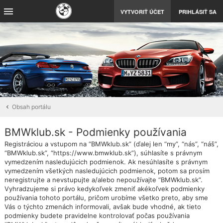
VYTVORIŤ ÚČET
PRIHLÁSIŤ SA
Obsah portálu
BMWklub.sk - Podmienky používania
Registráciou a vstupom na “BMWklub.sk” (ďalej len “my”, “nás”, “náš”,
“BMWklub.sk”, “https://www.bmwklub.sk”), súhlasíte s právnym
vymedzením nasledujúcich podmienok. Ak nesúhlasíte s právnym
vymedzením všetkých nasledujúcich podmienok, potom sa prosím
neregistrujte a nevstupujte a/alebo nepoužívajte “BMWklub.sk”.
Vyhradzujeme si právo kedykoľvek zmeniť akékoľvek podmienky
používania tohoto portálu, pričom urobíme všetko preto, aby sme
Vás o týchto zmenách informovali, avšak bude vhodné, ak tieto
podmienky budete pravidelne kontrolovať počas používania