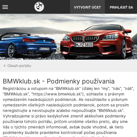
VYTVORIŤ ÚČET
PRIHLÁSIŤ SA
Obsah portálu
BMWklub.sk - Podmienky používania
Registráciou a vstupom na “BMWklub.sk” (ďalej len “my”, “nás”, “náš”,
“BMWklub.sk”, “https://www.bmwklub.sk”), súhlasíte s právnym
vymedzením nasledujúcich podmienok. Ak nesúhlasíte s právnym
vymedzením všetkých nasledujúcich podmienok, potom sa prosím
neregistrujte a nevstupujte a/alebo nepoužívajte “BMWklub.sk”.
Vyhradzujeme si právo kedykoľvek zmeniť akékoľvek podmienky
používania tohoto portálu, pričom urobíme všetko preto, aby sme
Vás o týchto zmenách informovali, avšak bude vhodné, ak tieto
podmienky budete pravidelne kontrolovať počas používania