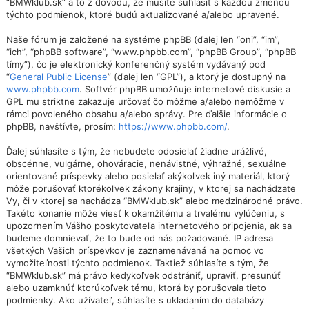
“BMWklub.sk” a to z dôvodu, že musíte súhlasiť s každou zmenou
týchto podmienok, ktoré budú aktualizované a/alebo upravené.
Naše fórum je založené na systéme phpBB (ďalej len “oni”, “im”,
“ich”, “phpBB software”, “www.phpbb.com”, “phpBB Group”, “phpBB
tímy”), čo je elektronický konferenčný systém vydávaný pod
“
General Public License
” (ďalej len “GPL”), a ktorý je dostupný na
www.phpbb.com
. Softvér phpBB umožňuje internetové diskusie a
GPL mu striktne zakazuje určovať čo môžme a/alebo nemôžme v
rámci povoleného obsahu a/alebo správy. Pre ďalšie informácie o
phpBB, navštívte, prosím:
https://www.phpbb.com/
.
Ďalej súhlasíte s tým, že nebudete odosielať žiadne urážlivé,
obscénne, vulgárne, ohováracie, nenávistné, výhražné, sexuálne
orientované príspevky alebo posielať akýkoľvek iný materiál, ktorý
môže porušovať ktorékoľvek zákony krajiny, v ktorej sa nachádzate
Vy, či v ktorej sa nachádza “BMWklub.sk” alebo medzinárodné právo.
Takéto konanie môže viesť k okamžitému a trvalému vylúčeniu, s
upozornením Vášho poskytovateľa internetového pripojenia, ak sa
budeme domnievať, že to bude od nás požadované. IP adresa
všetkých Vašich príspevkov je zaznamenávaná na pomoc vo
vymožiteľnosti týchto podmienok. Taktiež súhlasíte s tým, že
“BMWklub.sk” má právo kedykoľvek odstrániť, upraviť, presunúť
alebo uzamknúť ktorúkoľvek tému, ktorá by porušovala tieto
podmienky. Ako užívateľ, súhlasíte s ukladaním do databázy