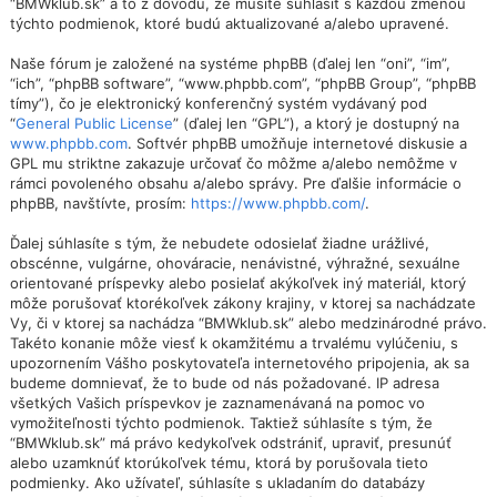
“BMWklub.sk” a to z dôvodu, že musíte súhlasiť s každou zmenou
týchto podmienok, ktoré budú aktualizované a/alebo upravené.
Naše fórum je založené na systéme phpBB (ďalej len “oni”, “im”,
“ich”, “phpBB software”, “www.phpbb.com”, “phpBB Group”, “phpBB
tímy”), čo je elektronický konferenčný systém vydávaný pod
“
General Public License
” (ďalej len “GPL”), a ktorý je dostupný na
www.phpbb.com
. Softvér phpBB umožňuje internetové diskusie a
GPL mu striktne zakazuje určovať čo môžme a/alebo nemôžme v
rámci povoleného obsahu a/alebo správy. Pre ďalšie informácie o
phpBB, navštívte, prosím:
https://www.phpbb.com/
.
Ďalej súhlasíte s tým, že nebudete odosielať žiadne urážlivé,
obscénne, vulgárne, ohováracie, nenávistné, výhražné, sexuálne
orientované príspevky alebo posielať akýkoľvek iný materiál, ktorý
môže porušovať ktorékoľvek zákony krajiny, v ktorej sa nachádzate
Vy, či v ktorej sa nachádza “BMWklub.sk” alebo medzinárodné právo.
Takéto konanie môže viesť k okamžitému a trvalému vylúčeniu, s
upozornením Vášho poskytovateľa internetového pripojenia, ak sa
budeme domnievať, že to bude od nás požadované. IP adresa
všetkých Vašich príspevkov je zaznamenávaná na pomoc vo
vymožiteľnosti týchto podmienok. Taktiež súhlasíte s tým, že
“BMWklub.sk” má právo kedykoľvek odstrániť, upraviť, presunúť
alebo uzamknúť ktorúkoľvek tému, ktorá by porušovala tieto
podmienky. Ako užívateľ, súhlasíte s ukladaním do databázy