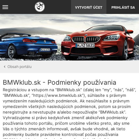
VYTVORIŤ ÚČET
PRIHLÁSIŤ SA
Obsah portálu
BMWklub.sk - Podmienky používania
Registráciou a vstupom na “BMWklub.sk” (ďalej len “my”, “nás”, “náš”,
“BMWklub.sk”, “https://www.bmwklub.sk”), súhlasíte s právnym
vymedzením nasledujúcich podmienok. Ak nesúhlasíte s právnym
vymedzením všetkých nasledujúcich podmienok, potom sa prosím
neregistrujte a nevstupujte a/alebo nepoužívajte “BMWklub.sk”.
Vyhradzujeme si právo kedykoľvek zmeniť akékoľvek podmienky
používania tohoto portálu, pričom urobíme všetko preto, aby sme
Vás o týchto zmenách informovali, avšak bude vhodné, ak tieto
podmienky budete pravidelne kontrolovať počas používania