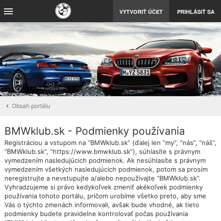
VYTVORIŤ ÚČET
PRIHLÁSIŤ SA
Obsah portálu
BMWklub.sk - Podmienky používania
Registráciou a vstupom na “BMWklub.sk” (ďalej len “my”, “nás”, “náš”,
“BMWklub.sk”, “https://www.bmwklub.sk”), súhlasíte s právnym
vymedzením nasledujúcich podmienok. Ak nesúhlasíte s právnym
vymedzením všetkých nasledujúcich podmienok, potom sa prosím
neregistrujte a nevstupujte a/alebo nepoužívajte “BMWklub.sk”.
Vyhradzujeme si právo kedykoľvek zmeniť akékoľvek podmienky
používania tohoto portálu, pričom urobíme všetko preto, aby sme
Vás o týchto zmenách informovali, avšak bude vhodné, ak tieto
podmienky budete pravidelne kontrolovať počas používania