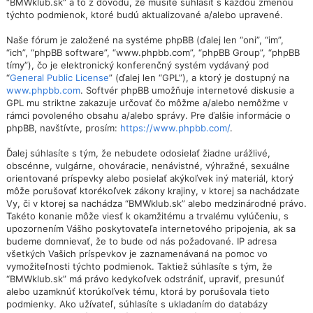
“BMWklub.sk” a to z dôvodu, že musíte súhlasiť s každou zmenou
týchto podmienok, ktoré budú aktualizované a/alebo upravené.
Naše fórum je založené na systéme phpBB (ďalej len “oni”, “im”,
“ich”, “phpBB software”, “www.phpbb.com”, “phpBB Group”, “phpBB
tímy”), čo je elektronický konferenčný systém vydávaný pod
“
General Public License
” (ďalej len “GPL”), a ktorý je dostupný na
www.phpbb.com
. Softvér phpBB umožňuje internetové diskusie a
GPL mu striktne zakazuje určovať čo môžme a/alebo nemôžme v
rámci povoleného obsahu a/alebo správy. Pre ďalšie informácie o
phpBB, navštívte, prosím:
https://www.phpbb.com/
.
Ďalej súhlasíte s tým, že nebudete odosielať žiadne urážlivé,
obscénne, vulgárne, ohováracie, nenávistné, výhražné, sexuálne
orientované príspevky alebo posielať akýkoľvek iný materiál, ktorý
môže porušovať ktorékoľvek zákony krajiny, v ktorej sa nachádzate
Vy, či v ktorej sa nachádza “BMWklub.sk” alebo medzinárodné právo.
Takéto konanie môže viesť k okamžitému a trvalému vylúčeniu, s
upozornením Vášho poskytovateľa internetového pripojenia, ak sa
budeme domnievať, že to bude od nás požadované. IP adresa
všetkých Vašich príspevkov je zaznamenávaná na pomoc vo
vymožiteľnosti týchto podmienok. Taktiež súhlasíte s tým, že
“BMWklub.sk” má právo kedykoľvek odstrániť, upraviť, presunúť
alebo uzamknúť ktorúkoľvek tému, ktorá by porušovala tieto
podmienky. Ako užívateľ, súhlasíte s ukladaním do databázy