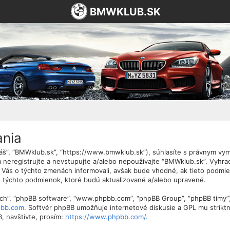
BMWKLUB.SK
ania
“náš”, “BMWklub.sk”, “https://www.bmwklub.sk”), súhlasíte s právnym 
neregistrujte a nevstupujte a/alebo nepoužívajte “BMWklub.sk”. Vyhr
 Vás o týchto zmenách informovali, avšak bude vhodné, ak tieto podmi
 týchto podmienok, ktoré budú aktualizované a/alebo upravené.
 “ich”, “phpBB software”, “www.phpbb.com”, “phpBB Group”, “phpBB tímy”
bb.com
. Softvér phpBB umožňuje internetové diskusie a GPL mu strik
, navštívte, prosím:
https://www.phpbb.com/
.