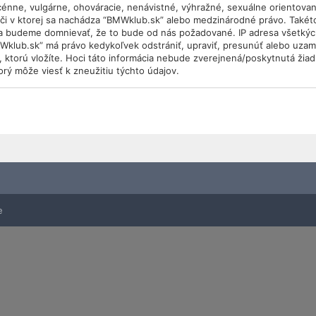
scénne, vulgárne, ohováracie, nenávistné, výhražné, sexuálne orientovan
, či v ktorej sa nachádza “BMWklub.sk” alebo medzinárodné právo. Takét
sa budeme domnievať, že to bude od nás požadované. IP adresa všetký
MWklub.sk” má právo kedykoľvek odstrániť, upraviť, presunúť alebo uza
e, ktorú vložíte. Hoci táto informácia nebude zverejnená/poskytnutá žia
rý môže viesť k zneužitiu týchto údajov.
e