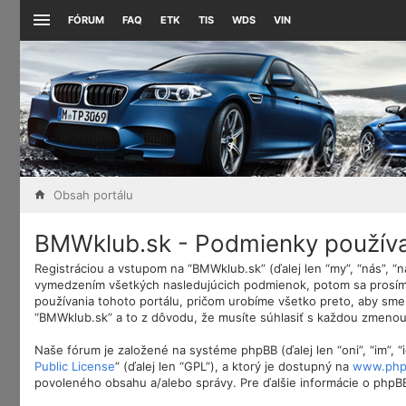
FÓRUM
FAQ
ETK
TIS
WDS
VIN
Obsah portálu
BMWklub.sk - Podmienky použív
Registráciou a vstupom na “BMWklub.sk” (ďalej len “my”, “nás”, 
vymedzením všetkých nasledujúcich podmienok, potom sa prosím 
používania tohoto portálu, pričom urobíme všetko preto, aby sme
“BMWklub.sk” a to z dôvodu, že musíte súhlasiť s každou zmenou
Naše fórum je založené na systéme phpBB (ďalej len “oni”, “im”,
Public License
” (ďalej len “GPL”), a ktorý je dostupný na
www.php
povoleného obsahu a/alebo správy. Pre ďalšie informácie o phpBB