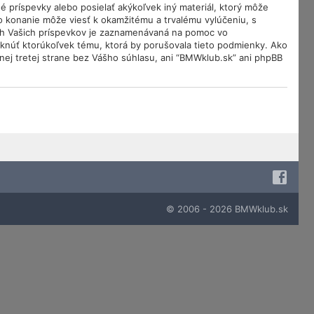
é príspevky alebo posielať akýkoľvek iný materiál, ktorý môže
o konanie môže viesť k okamžitému a trvalému vylúčeniu, s
ch Vašich príspevkov je zaznamenávaná na pomoc vo
mknúť ktorúkoľvek tému, ktorá by porušovala tieto podmienky. Ako
dnej tretej strane bez Vášho súhlasu, ani “BMWklub.sk” ani phpBB
© 2006 - 2026 BMWklub.sk