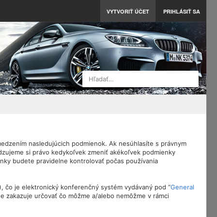
VYTVORIŤ ÚČET
PRIHLÁSIŤ SA
Hľadať…
vymedzením nasledujúcich podmienok. Ak nesúhlasíte s právnym
adzujeme si právo kedykoľvek zmeniť akékoľvek podmienky
enky budete pravidelne kontrolovať počas používania
), čo je elektronický konferenčný systém vydávaný pod “
General
tne zakazuje určovať čo môžme a/alebo nemôžme v rámci