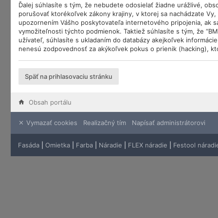
Ďalej súhlasíte s tým, že nebudete odosielať žiadne urážlivé, ob
porušovať ktorékoľvek zákony krajiny, v ktorej sa nachádzate Vy
upozornením Vášho poskytovateľa internetového pripojenia, ak 
vymožiteľnosti týchto podmienok. Taktiež súhlasíte s tým, že “B
užívateľ, súhlasíte s ukladaním do databázy akejkoľvek informáci
nenesú zodpovednosť za akýkoľvek pokus o prienik (hacking), kto
Späť na prihlasovaciu stránku
Obsah portálu
Vymazať cookies
Realizačný tím
Napísať administrátorovi
Fasáda
|
Omietka
|
Farba
|
Náradie
|
FLEX náradie
|
Festool náradi