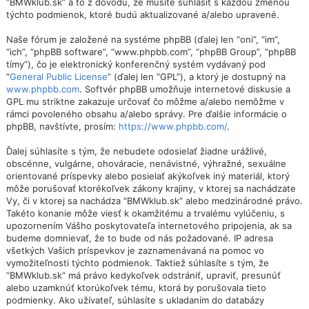
“BMWklub.sk” a to z dôvodu, že musíte súhlasiť s každou zmenou
týchto podmienok, ktoré budú aktualizované a/alebo upravené.
Naše fórum je založené na systéme phpBB (ďalej len “oni”, “im”,
“ich”, “phpBB software”, “www.phpbb.com”, “phpBB Group”, “phpBB
tímy”), čo je elektronický konferenčný systém vydávaný pod
“
General Public License
” (ďalej len “GPL”), a ktorý je dostupný na
www.phpbb.com
. Softvér phpBB umožňuje internetové diskusie a
GPL mu striktne zakazuje určovať čo môžme a/alebo nemôžme v
rámci povoleného obsahu a/alebo správy. Pre ďalšie informácie o
phpBB, navštívte, prosím:
https://www.phpbb.com/
.
Ďalej súhlasíte s tým, že nebudete odosielať žiadne urážlivé,
obscénne, vulgárne, ohováracie, nenávistné, výhražné, sexuálne
orientované príspevky alebo posielať akýkoľvek iný materiál, ktorý
môže porušovať ktorékoľvek zákony krajiny, v ktorej sa nachádzate
Vy, či v ktorej sa nachádza “BMWklub.sk” alebo medzinárodné právo.
Takéto konanie môže viesť k okamžitému a trvalému vylúčeniu, s
upozornením Vášho poskytovateľa internetového pripojenia, ak sa
budeme domnievať, že to bude od nás požadované. IP adresa
všetkých Vašich príspevkov je zaznamenávaná na pomoc vo
vymožiteľnosti týchto podmienok. Taktiež súhlasíte s tým, že
“BMWklub.sk” má právo kedykoľvek odstrániť, upraviť, presunúť
alebo uzamknúť ktorúkoľvek tému, ktorá by porušovala tieto
podmienky. Ako užívateľ, súhlasíte s ukladaním do databázy