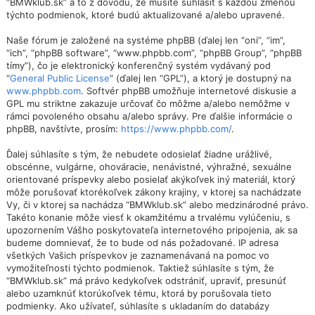
“BMWklub.sk” a to z dôvodu, že musíte súhlasiť s každou zmenou
týchto podmienok, ktoré budú aktualizované a/alebo upravené.
Naše fórum je založené na systéme phpBB (ďalej len “oni”, “im”,
“ich”, “phpBB software”, “www.phpbb.com”, “phpBB Group”, “phpBB
tímy”), čo je elektronický konferenčný systém vydávaný pod
“
General Public License
” (ďalej len “GPL”), a ktorý je dostupný na
www.phpbb.com
. Softvér phpBB umožňuje internetové diskusie a
GPL mu striktne zakazuje určovať čo môžme a/alebo nemôžme v
rámci povoleného obsahu a/alebo správy. Pre ďalšie informácie o
phpBB, navštívte, prosím:
https://www.phpbb.com/
.
Ďalej súhlasíte s tým, že nebudete odosielať žiadne urážlivé,
obscénne, vulgárne, ohováracie, nenávistné, výhražné, sexuálne
orientované príspevky alebo posielať akýkoľvek iný materiál, ktorý
môže porušovať ktorékoľvek zákony krajiny, v ktorej sa nachádzate
Vy, či v ktorej sa nachádza “BMWklub.sk” alebo medzinárodné právo.
Takéto konanie môže viesť k okamžitému a trvalému vylúčeniu, s
upozornením Vášho poskytovateľa internetového pripojenia, ak sa
budeme domnievať, že to bude od nás požadované. IP adresa
všetkých Vašich príspevkov je zaznamenávaná na pomoc vo
vymožiteľnosti týchto podmienok. Taktiež súhlasíte s tým, že
“BMWklub.sk” má právo kedykoľvek odstrániť, upraviť, presunúť
alebo uzamknúť ktorúkoľvek tému, ktorá by porušovala tieto
podmienky. Ako užívateľ, súhlasíte s ukladaním do databázy