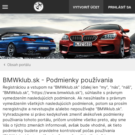
VYTVORIŤ ÚČET
PRIHLÁSIŤ SA
Obsah portálu
BMWklub.sk - Podmienky používania
Registráciou a vstupom na “BMWklub.sk” (ďalej len “my”, “nás”, “náš”,
“BMWklub.sk”, “https://www.bmwklub.sk”), súhlasíte s právnym
vymedzením nasledujúcich podmienok. Ak nesúhlasíte s právnym
vymedzením všetkých nasledujúcich podmienok, potom sa prosím
neregistrujte a nevstupujte a/alebo nepoužívajte “BMWklub.sk”.
Vyhradzujeme si právo kedykoľvek zmeniť akékoľvek podmienky
používania tohoto portálu, pričom urobíme všetko preto, aby sme
Vás o týchto zmenách informovali, avšak bude vhodné, ak tieto
podmienky budete pravidelne kontrolovať počas používania