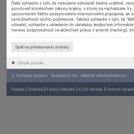
Ďalej súhlasíte s tým, že nebudete odosielať žiadne urážlivé, ob
porušovať ktorékoľvek zákony krajiny, v ktorej sa nachádzate Vy
upozornením Vášho poskytovateľa internetového pripojenia, ak 
vymožiteľnosti týchto podmienok. Taktiež súhlasíte s tým, že “B
užívateľ, súhlasíte s ukladaním do databázy akejkoľvek informáci
nenesú zodpovednosť za akýkoľvek pokus o prienik (hacking), kto
Späť na prihlasovaciu stránku
Obsah portálu
Vymazať cookies
Realizačný tím
Napísať administrátorovi
Fasáda
|
Omietka
|
Farba
|
Náradie
|
FLEX náradie
|
Festool náradi