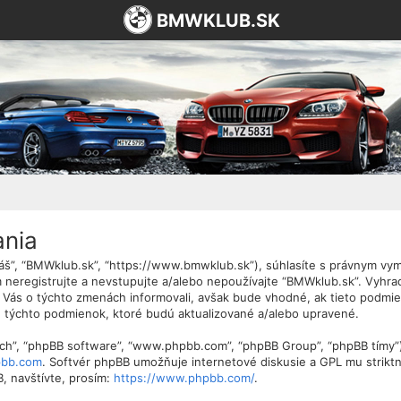
BMWKLUB.SK
ania
“náš”, “BMWklub.sk”, “https://www.bmwklub.sk”), súhlasíte s právnym 
neregistrujte a nevstupujte a/alebo nepoužívajte “BMWklub.sk”. Vyhr
 Vás o týchto zmenách informovali, avšak bude vhodné, ak tieto podmi
 týchto podmienok, ktoré budú aktualizované a/alebo upravené.
 “ich”, “phpBB software”, “www.phpbb.com”, “phpBB Group”, “phpBB tímy”
bb.com
. Softvér phpBB umožňuje internetové diskusie a GPL mu strik
, navštívte, prosím:
https://www.phpbb.com/
.