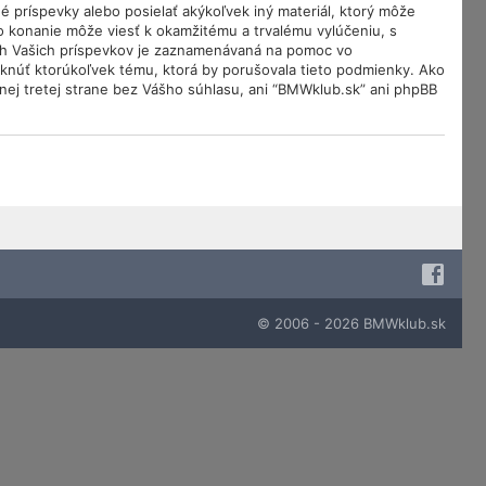
é príspevky alebo posielať akýkoľvek iný materiál, ktorý môže
o konanie môže viesť k okamžitému a trvalému vylúčeniu, s
ch Vašich príspevkov je zaznamenávaná na pomoc vo
mknúť ktorúkoľvek tému, ktorá by porušovala tieto podmienky. Ako
dnej tretej strane bez Vášho súhlasu, ani “BMWklub.sk” ani phpBB
© 2006 - 2026 BMWklub.sk