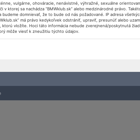
scénne, vulgárne, ohováracie, nenávistné, výhražné, sexuálne orientovan
, či v ktorej sa nachádza “BMWklub.sk” alebo medzinárodné právo. Takét
sa budeme domnievať, že to bude od nás požadované. IP adresa všetký
MWklub.sk” má právo kedykoľvek odstrániť, upraviť, presunúť alebo uza
e, ktorú vložíte. Hoci táto informácia nebude zverejnená/poskytnutá žia
rý môže viesť k zneužitiu týchto údajov.
e