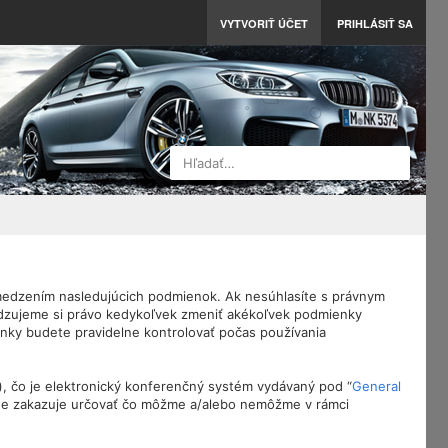
VYTVORIŤ ÚČET
PRIHLÁSIŤ SA
Hľadať…
vymedzením nasledujúcich podmienok. Ak nesúhlasíte s právnym
adzujeme si právo kedykoľvek zmeniť akékoľvek podmienky
enky budete pravidelne kontrolovať počas používania
), čo je elektronický konferenčný systém vydávaný pod “
General
tne zakazuje určovať čo môžme a/alebo nemôžme v rámci