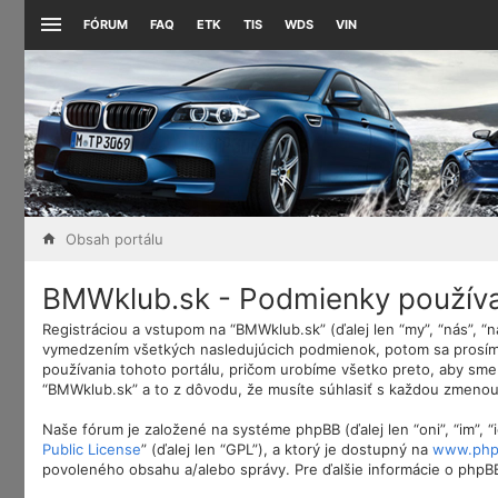
FÓRUM
FAQ
ETK
TIS
WDS
VIN
Obsah portálu
BMWklub.sk - Podmienky použív
Registráciou a vstupom na “BMWklub.sk” (ďalej len “my”, “nás”, 
vymedzením všetkých nasledujúcich podmienok, potom sa prosím 
používania tohoto portálu, pričom urobíme všetko preto, aby sme
“BMWklub.sk” a to z dôvodu, že musíte súhlasiť s každou zmenou
Naše fórum je založené na systéme phpBB (ďalej len “oni”, “im”,
Public License
” (ďalej len “GPL”), a ktorý je dostupný na
www.php
povoleného obsahu a/alebo správy. Pre ďalšie informácie o phpBB