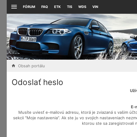
FÓRUM
FAQ
ETK
TIS
WDS
VIN
Obsah portálu
Odoslať heslo
Uží
E-
Musíte uviesť e-mailovú adresu, ktorá je zviazaná s vašim účt
sekcii "Moje nastavenia". Ak ste ju vo svojich nastaveniach nezmem
ktorou ste sa zaregistrovali 