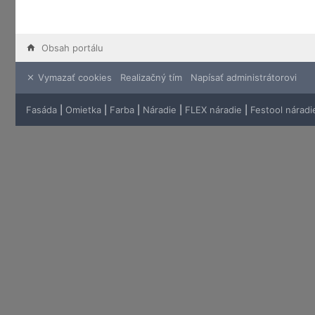
Obsah portálu
Vymazať cookies
Realizačný tím
Napísať administrátorovi
Fasáda
|
Omietka
|
Farba
|
Náradie
|
FLEX náradie
|
Festool náradi