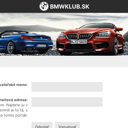
BMWKLUB.SK
vateľské meno:
mailová adresa:
om. Najdete ju v
nili je to tá, s
na tomto portáli.