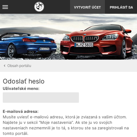
VYTVORIŤ ÚČET
PRIHLÁSIŤ SA
Obsah portálu
Odoslať heslo
Užívateľské meno:
E-mailová adresa:
Musíte uviesť e-mailovú adresu, ktorá je zviazaná s vašim účtom.
Najdete ju v sekcii "Moje nastavenia". Ak ste ju vo svojich
nastaveniach nezmemnili je to tá, s ktorou ste sa zaregistrovali na
tomto portáli.