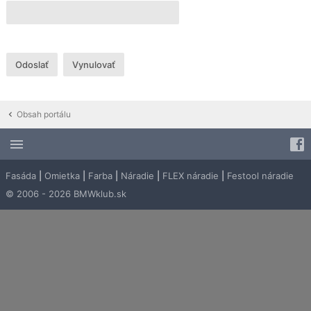
Obsah portálu
Fasáda
|
Omietka
|
Farba
|
Náradie
|
FLEX náradie
|
Festool náradie
© 2006 - 2026 BMWklub.sk