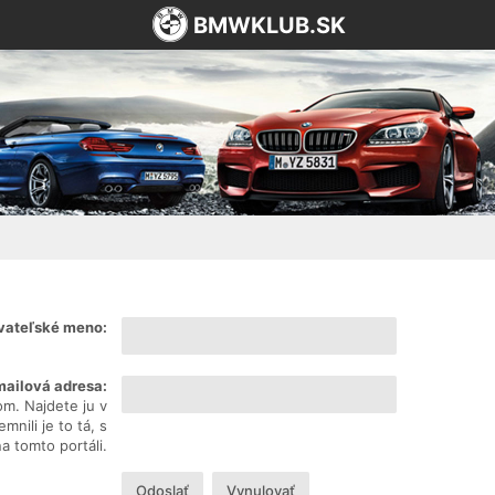
BMWKLUB.SK
vateľské meno:
mailová adresa:
om. Najdete ju v
nili je to tá, s
na tomto portáli.