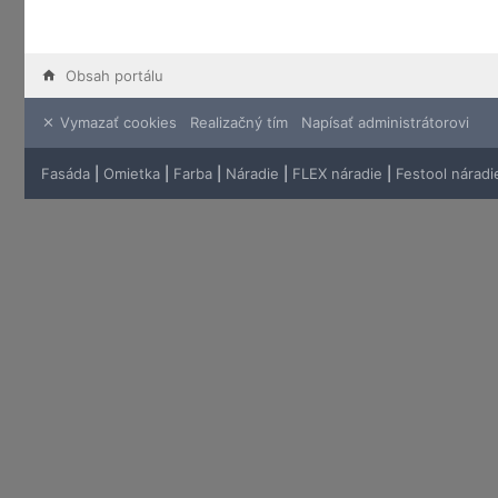
Obsah portálu
Vymazať cookies
Realizačný tím
Napísať administrátorovi
Fasáda
|
Omietka
|
Farba
|
Náradie
|
FLEX náradie
|
Festool náradi