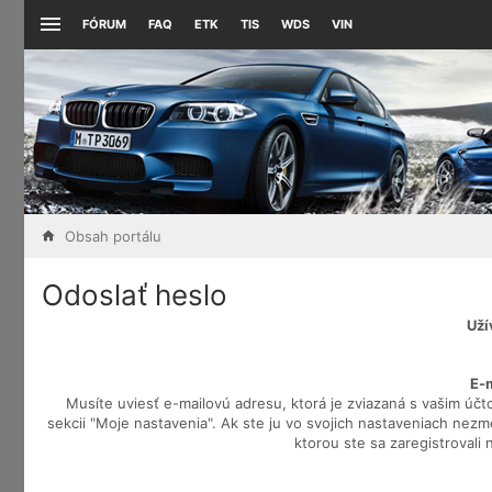
FÓRUM
FAQ
ETK
TIS
WDS
VIN
Obsah portálu
Odoslať heslo
Uží
E-
Musíte uviesť e-mailovú adresu, ktorá je zviazaná s vašim účt
sekcii "Moje nastavenia". Ak ste ju vo svojich nastaveniach nezmem
ktorou ste sa zaregistrovali 