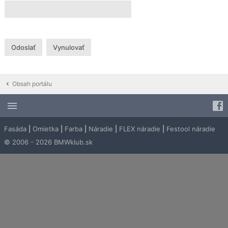
Obsah portálu
Fasáda
|
Omietka
|
Farba
|
Náradie
|
FLEX náradie
|
Festool náradie
© 2006 - 2026 BMWklub.sk