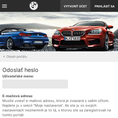
VYTVORIŤ ÚČET
PRIHLÁSIŤ SA
Obsah portálu
Odoslať heslo
Užívateľské meno:
E-mailová adresa:
Musíte uviesť e-mailovú adresu, ktorá je zviazaná s vašim účtom.
Najdete ju v sekcii "Moje nastavenia". Ak ste ju vo svojich
nastaveniach nezmemnili je to tá, s ktorou ste sa zaregistrovali na
tomto portáli.