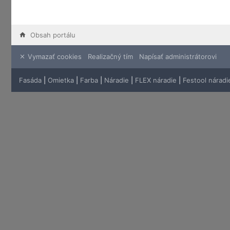
Obsah portálu
Vymazať cookies
Realizačný tím
Napísať administrátorovi
Fasáda
|
Omietka
|
Farba
|
Náradie
|
FLEX náradie
|
Festool náradi