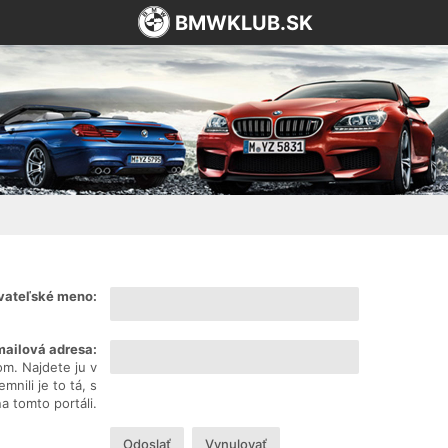
BMWKLUB.SK
vateľské meno:
mailová adresa:
om. Najdete ju v
nili je to tá, s
na tomto portáli.