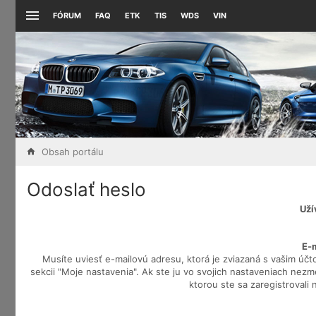
FÓRUM
FAQ
ETK
TIS
WDS
VIN
Obsah portálu
Odoslať heslo
Uží
E-
Musíte uviesť e-mailovú adresu, ktorá je zviazaná s vašim účt
sekcii "Moje nastavenia". Ak ste ju vo svojich nastaveniach nezmem
ktorou ste sa zaregistrovali 