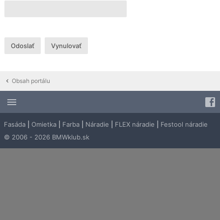
Obsah portálu
Fasáda
|
Omietka
|
Farba
|
Náradie
|
FLEX náradie
|
Festool náradie
© 2006 - 2026 BMWklub.sk