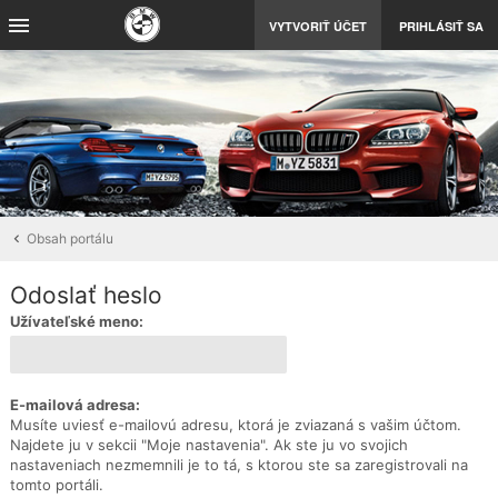
VYTVORIŤ ÚČET
PRIHLÁSIŤ SA
Obsah portálu
Odoslať heslo
Užívateľské meno:
E-mailová adresa:
Musíte uviesť e-mailovú adresu, ktorá je zviazaná s vašim účtom.
Najdete ju v sekcii "Moje nastavenia". Ak ste ju vo svojich
nastaveniach nezmemnili je to tá, s ktorou ste sa zaregistrovali na
tomto portáli.