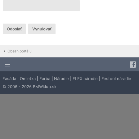
Obsah portálu
Fasáda
|
Omietka
|
Farba
|
Náradie
|
FLEX náradie
|
Festool náradie
© 2006 - 2026 BMWklub.sk