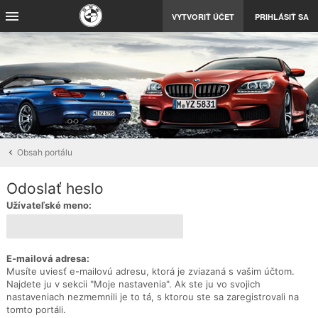
VYTVORIŤ ÚČET
PRIHLÁSIŤ SA
Obsah portálu
Odoslať heslo
Užívateľské meno:
E-mailová adresa:
Musíte uviesť e-mailovú adresu, ktorá je zviazaná s vašim účtom.
Najdete ju v sekcii "Moje nastavenia". Ak ste ju vo svojich
nastaveniach nezmemnili je to tá, s ktorou ste sa zaregistrovali na
tomto portáli.