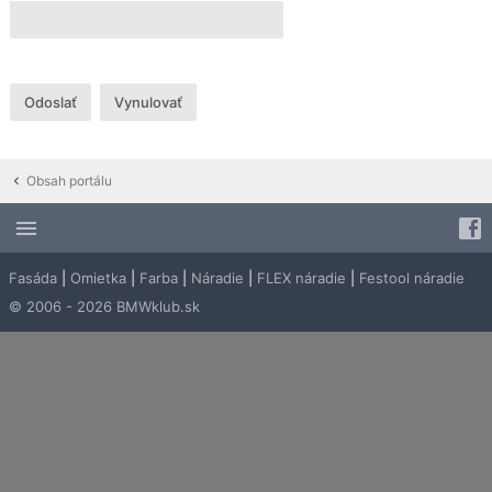
Obsah portálu
Fasáda
|
Omietka
|
Farba
|
Náradie
|
FLEX náradie
|
Festool náradie
© 2006 - 2026 BMWklub.sk