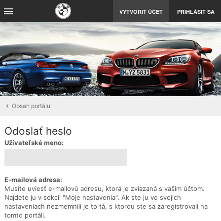
VYTVORIŤ ÚČET
PRIHLÁSIŤ SA
Obsah portálu
Odoslať heslo
Užívateľské meno:
E-mailová adresa:
Musíte uviesť e-mailovú adresu, ktorá je zviazaná s vašim účtom.
Najdete ju v sekcii "Moje nastavenia". Ak ste ju vo svojich
nastaveniach nezmemnili je to tá, s ktorou ste sa zaregistrovali na
tomto portáli.