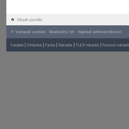
Obsah portálu
Vymazať cookies
Realizačný tím
Napísať administrátorovi
Fasáda
|
Omietka
|
Farba
|
Náradie
|
FLEX náradie
|
Festool náradi