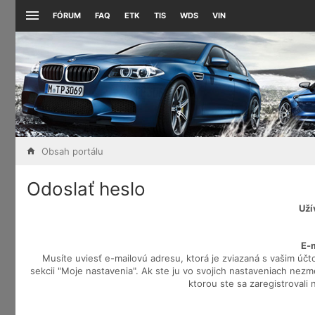
FÓRUM
FAQ
ETK
TIS
WDS
VIN
Obsah portálu
Odoslať heslo
Uží
E-
Musíte uviesť e-mailovú adresu, ktorá je zviazaná s vašim účt
sekcii "Moje nastavenia". Ak ste ju vo svojich nastaveniach nezmem
ktorou ste sa zaregistrovali 