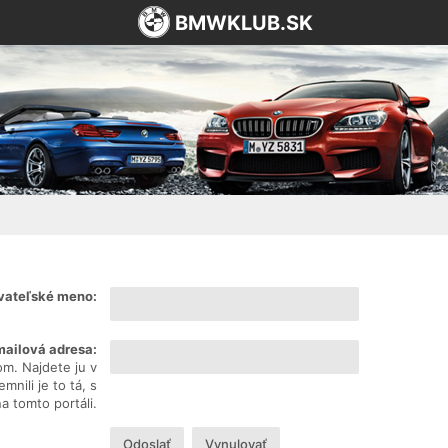
BMWKLUB.SK
vateľské meno:
mailová adresa:
om. Najdete ju v
nili je to tá, s
na tomto portáli.