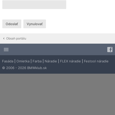
Obsah portálu
Fasáda
|
Omietka
|
Farba
|
Náradie
|
FLEX náradie
|
Festool náradie
© 2006 - 2026 BMWklub.sk