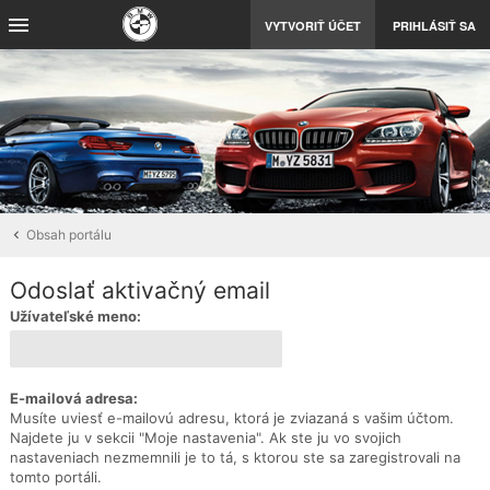
VYTVORIŤ ÚČET
PRIHLÁSIŤ SA
Obsah portálu
Odoslať aktivačný email
Užívateľské meno:
E-mailová adresa:
Musíte uviesť e-mailovú adresu, ktorá je zviazaná s vašim účtom.
Najdete ju v sekcii "Moje nastavenia". Ak ste ju vo svojich
nastaveniach nezmemnili je to tá, s ktorou ste sa zaregistrovali na
tomto portáli.