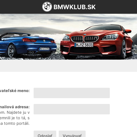
BMWKLUB.SK
vateľské meno:
mailová adresa:
om. Najdete ju v
nili je to tá, s
na tomto portáli.