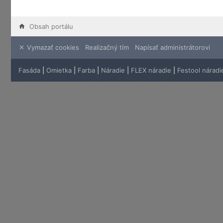
Obsah portálu
Vymazať cookies
Realizačný tím
Napísať administrátorovi
Fasáda
|
Omietka
|
Farba
|
Náradie
|
FLEX náradie
|
Festool náradi