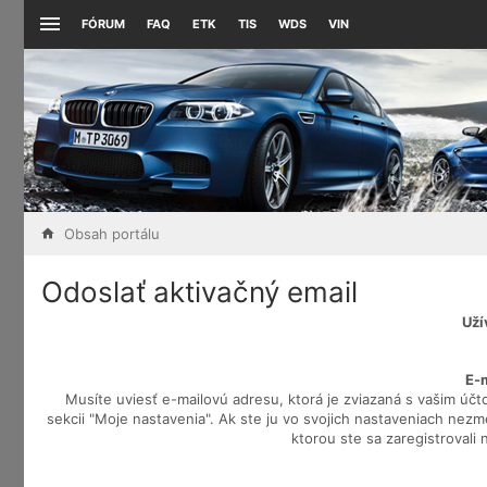
FÓRUM
FAQ
ETK
TIS
WDS
VIN
Obsah portálu
Odoslať aktivačný email
Uží
E-
Musíte uviesť e-mailovú adresu, ktorá je zviazaná s vašim účt
sekcii "Moje nastavenia". Ak ste ju vo svojich nastaveniach nezmem
ktorou ste sa zaregistrovali 