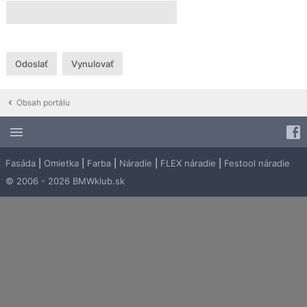
Obsah portálu
Fasáda
|
Omietka
|
Farba
|
Náradie
|
FLEX náradie
|
Festool náradie
© 2006 - 2026 BMWklub.sk