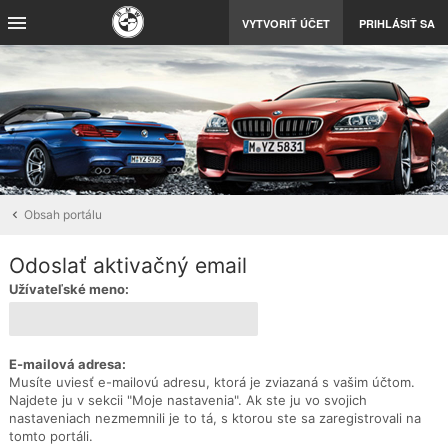
VYTVORIŤ ÚČET
PRIHLÁSIŤ SA
Obsah portálu
Odoslať aktivačný email
Užívateľské meno:
E-mailová adresa:
Musíte uviesť e-mailovú adresu, ktorá je zviazaná s vašim účtom.
Najdete ju v sekcii "Moje nastavenia". Ak ste ju vo svojich
nastaveniach nezmemnili je to tá, s ktorou ste sa zaregistrovali na
tomto portáli.