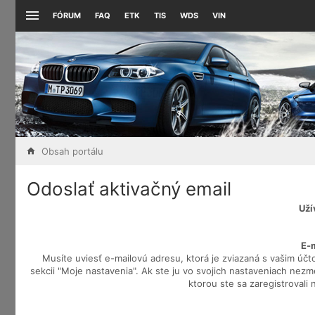
FÓRUM
FAQ
ETK
TIS
WDS
VIN
Obsah portálu
Odoslať aktivačný email
Uží
E-
Musíte uviesť e-mailovú adresu, ktorá je zviazaná s vašim účt
sekcii "Moje nastavenia". Ak ste ju vo svojich nastaveniach nezmem
ktorou ste sa zaregistrovali 