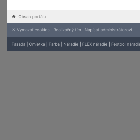
Obsah portálu
Vymazať cookies
Realizačný tím
Napísať administrátorovi
Fasáda
|
Omietka
|
Farba
|
Náradie
|
FLEX náradie
|
Festool náradi