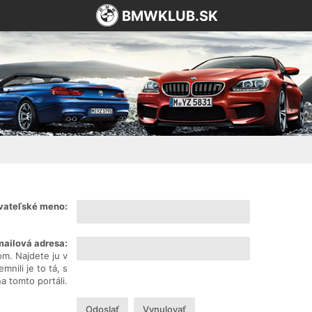
BMWKLUB.SK
vateľské meno:
mailová adresa:
om. Najdete ju v
nili je to tá, s
na tomto portáli.