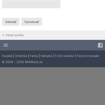
Obsah portálu
Fasáda
|
Omietka
|
Farba
|
Náradie
|
FLEX náradie
|
Festool náradie
© 2006 - 2026 BMWklub.sk