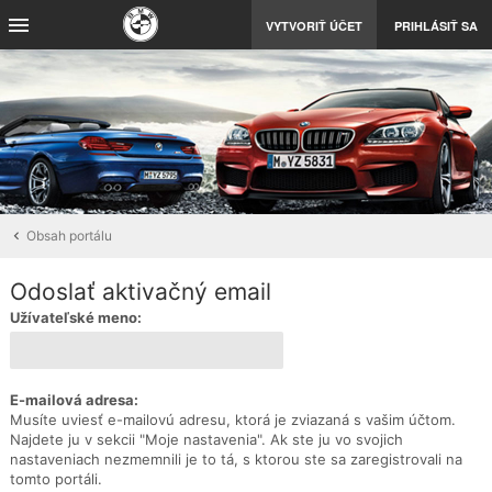
VYTVORIŤ ÚČET
PRIHLÁSIŤ SA
Obsah portálu
Odoslať aktivačný email
Užívateľské meno:
E-mailová adresa:
Musíte uviesť e-mailovú adresu, ktorá je zviazaná s vašim účtom.
Najdete ju v sekcii "Moje nastavenia". Ak ste ju vo svojich
nastaveniach nezmemnili je to tá, s ktorou ste sa zaregistrovali na
tomto portáli.