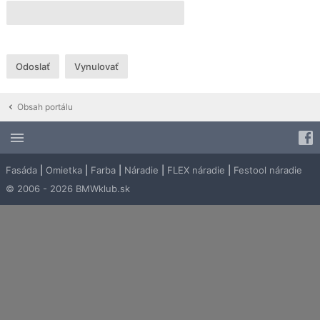
Obsah portálu
Fasáda
|
Omietka
|
Farba
|
Náradie
|
FLEX náradie
|
Festool náradie
© 2006 - 2026 BMWklub.sk