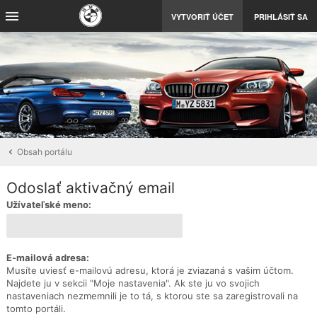
VYTVORIŤ ÚČET
PRIHLÁSIŤ SA
Obsah portálu
Odoslať aktivačný email
Užívateľské meno:
E-mailová adresa:
Musíte uviesť e-mailovú adresu, ktorá je zviazaná s vašim účtom.
Najdete ju v sekcii "Moje nastavenia". Ak ste ju vo svojich
nastaveniach nezmemnili je to tá, s ktorou ste sa zaregistrovali na
tomto portáli.