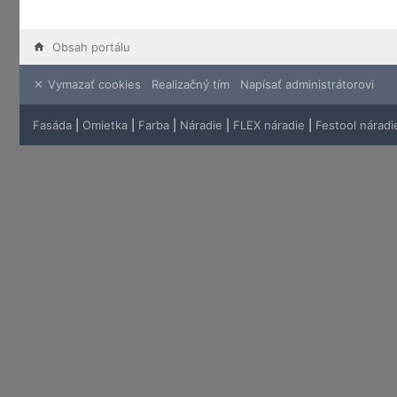
Obsah portálu
Vymazať cookies
Realizačný tím
Napísať administrátorovi
Fasáda
|
Omietka
|
Farba
|
Náradie
|
FLEX náradie
|
Festool náradi