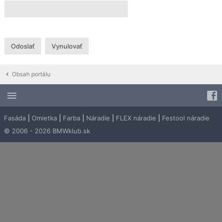
Obsah portálu
Fasáda
|
Omietka
|
Farba
|
Náradie
|
FLEX náradie
|
Festool náradie
© 2006 - 2026 BMWklub.sk