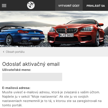
VYTVORIŤ ÚČET
PRIHLÁSIŤ SA
Obsah portálu
Odoslať aktivačný email
Užívateľské meno:
E-mailová adresa:
Musíte uviesť e-mailovú adresu, ktorá je zviazaná s vašim účtom.
Najdete ju v sekcii "Moje nastavenia". Ak ste ju vo svojich
nastaveniach nezmemnili je to tá, s ktorou ste sa zaregistrovali na
tomto portáli.