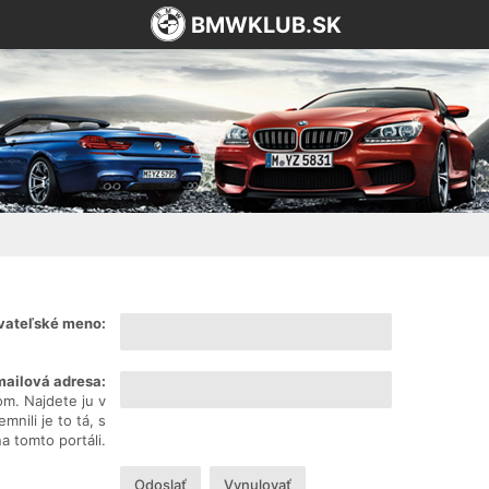
BMWKLUB.SK
vateľské meno:
mailová adresa:
om. Najdete ju v
nili je to tá, s
na tomto portáli.