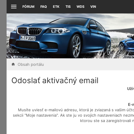
FÓRUM
FAQ
ETK
TIS
WDS
VIN
Obsah portálu
Odoslať aktivačný email
Uží
E-
Musíte uviesť e-mailovú adresu, ktorá je zviazaná s vašim účt
sekcii "Moje nastavenia". Ak ste ju vo svojich nastaveniach nezmem
ktorou ste sa zaregistrovali 