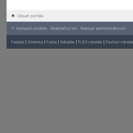
Obsah portálu
Vymazať cookies
Realizačný tím
Napísať administrátorovi
Fasáda
|
Omietka
|
Farba
|
Náradie
|
FLEX náradie
|
Festool náradi