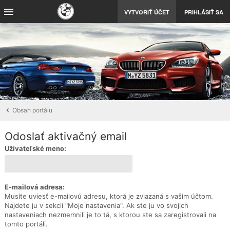
VYTVORIŤ ÚČET
PRIHLÁSIŤ SA
Obsah portálu
Odoslať aktivačný email
Užívateľské meno:
E-mailová adresa:
Musíte uviesť e-mailovú adresu, ktorá je zviazaná s vašim účtom.
Najdete ju v sekcii "Moje nastavenia". Ak ste ju vo svojich
nastaveniach nezmemnili je to tá, s ktorou ste sa zaregistrovali na
tomto portáli.