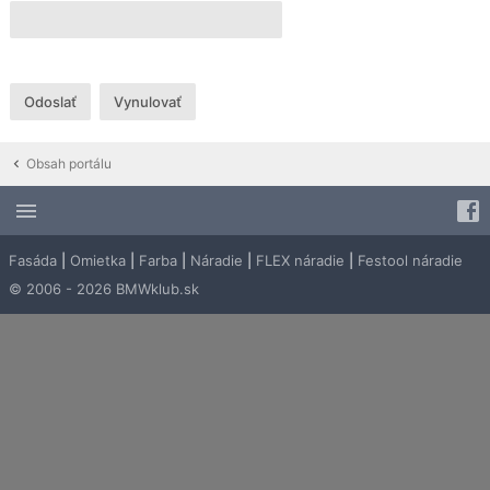
Obsah portálu
Fasáda
|
Omietka
|
Farba
|
Náradie
|
FLEX náradie
|
Festool náradie
© 2006 - 2026 BMWklub.sk