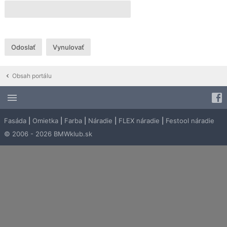
Obsah portálu
Fasáda
|
Omietka
|
Farba
|
Náradie
|
FLEX náradie
|
Festool náradie
© 2006 - 2026 BMWklub.sk