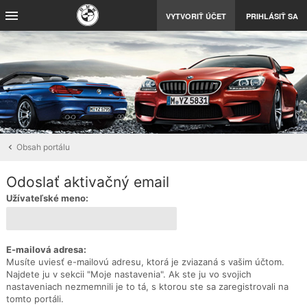
VYTVORIŤ ÚČET
PRIHLÁSIŤ SA
Obsah portálu
Odoslať aktivačný email
Užívateľské meno:
E-mailová adresa:
Musíte uviesť e-mailovú adresu, ktorá je zviazaná s vašim účtom.
Najdete ju v sekcii "Moje nastavenia". Ak ste ju vo svojich
nastaveniach nezmemnili je to tá, s ktorou ste sa zaregistrovali na
tomto portáli.