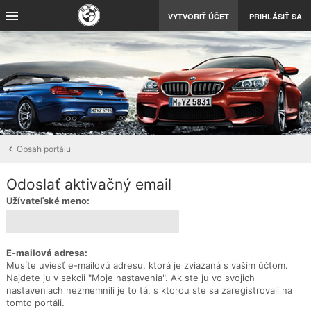
VYTVORIŤ ÚČET
PRIHLÁSIŤ SA
Obsah portálu
Odoslať aktivačný email
Užívateľské meno:
E-mailová adresa:
Musíte uviesť e-mailovú adresu, ktorá je zviazaná s vašim účtom.
Najdete ju v sekcii "Moje nastavenia". Ak ste ju vo svojich
nastaveniach nezmemnili je to tá, s ktorou ste sa zaregistrovali na
tomto portáli.