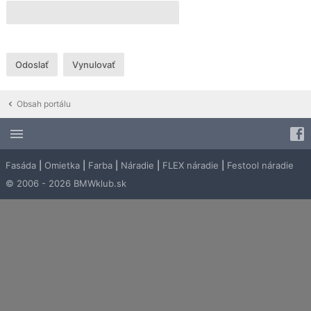
Obsah portálu
Fasáda
|
Omietka
|
Farba
|
Náradie
|
FLEX náradie
|
Festool náradie
© 2006 - 2026 BMWklub.sk