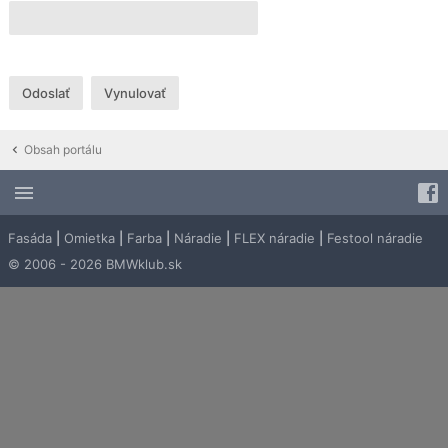
Obsah portálu
Fasáda
|
Omietka
|
Farba
|
Náradie
|
FLEX náradie
|
Festool náradie
© 2006 - 2026 BMWklub.sk