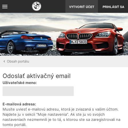
VYTVORIŤ ÚČET
PRIHLÁSIŤ SA
Obsah portálu
Odoslať aktivačný email
Užívateľské meno:
E-mailová adresa:
Musíte uviesť e-mailovú adresu, ktorá je zviazaná s vašim účtom.
Najdete ju v sekcii "Moje nastavenia". Ak ste ju vo svojich
nastaveniach nezmemnili je to tá, s ktorou ste sa zaregistrovali na
tomto portáli.