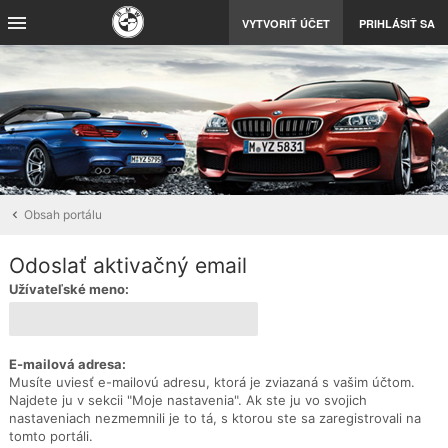
VYTVORIŤ ÚČET
PRIHLÁSIŤ SA
Obsah portálu
Odoslať aktivačný email
Užívateľské meno:
E-mailová adresa:
Musíte uviesť e-mailovú adresu, ktorá je zviazaná s vašim účtom.
Najdete ju v sekcii "Moje nastavenia". Ak ste ju vo svojich
nastaveniach nezmemnili je to tá, s ktorou ste sa zaregistrovali na
tomto portáli.