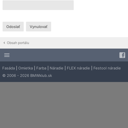
Obsah portálu
Fasáda
|
Omietka
|
Farba
|
Náradie
|
FLEX náradie
|
Festool náradie
© 2006 - 2026 BMWklub.sk