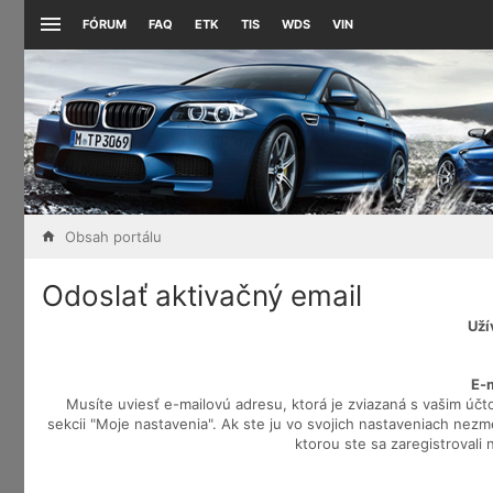
FÓRUM
FAQ
ETK
TIS
WDS
VIN
Obsah portálu
Odoslať aktivačný email
Uží
E-
Musíte uviesť e-mailovú adresu, ktorá je zviazaná s vašim účt
sekcii "Moje nastavenia". Ak ste ju vo svojich nastaveniach nezmem
ktorou ste sa zaregistrovali 