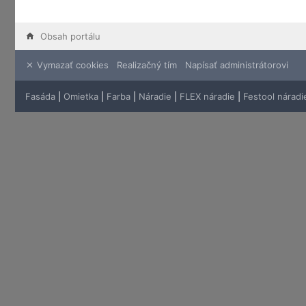
Obsah portálu
Vymazať cookies
Realizačný tím
Napísať administrátorovi
Fasáda
|
Omietka
|
Farba
|
Náradie
|
FLEX náradie
|
Festool náradi