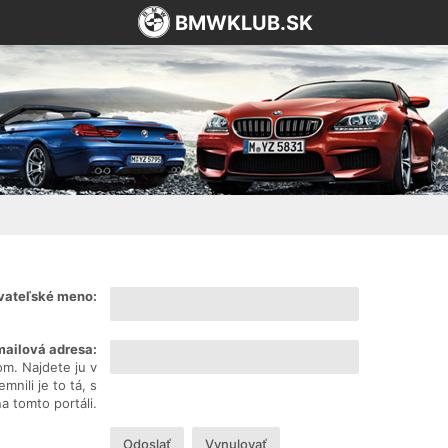
BMWKLUB.SK
vateľské meno:
mailová adresa:
om. Najdete ju v
nili je to tá, s
na tomto portáli.