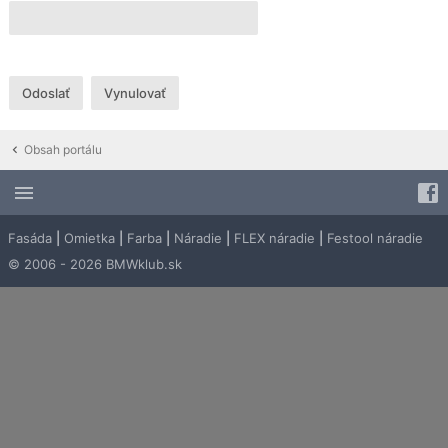
Obsah portálu
Fasáda
|
Omietka
|
Farba
|
Náradie
|
FLEX náradie
|
Festool náradie
© 2006 - 2026 BMWklub.sk