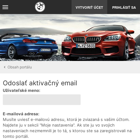
VYTVORIŤ ÚČET
PRIHLÁSIŤ SA
Obsah portálu
Odoslať aktivačný email
Užívateľské meno:
E-mailová adresa:
Musíte uviesť e-mailovú adresu, ktorá je zviazaná s vašim účtom.
Najdete ju v sekcii "Moje nastavenia". Ak ste ju vo svojich
nastaveniach nezmemnili je to tá, s ktorou ste sa zaregistrovali na
tomto portáli.