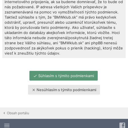
internetového pripojenia, ak sa budeme domnievať, že to bude od
nás požadované. IP adresa všetkých Vašich príspevkov je
zaznamenávaná na pomoc vo vymožiteľnosti týchto podmienok.
Taktiež súhlasíte s tým, že “BMWklub.sk” má právo kedykoľvek
odstrániť, upraviť, presunúť alebo uzamknúť ktorúkoľvek tému,
ktorá by porušovala tieto podmienky. Ako užívateľ, súhlasíte s
ukladaním do databázy akejkoľvek informácie, ktorú vložíte. Hoci
táto informácia nebude zverejnená/poskytnutá žiadnej tretej
strane bez Vášho súhlasu, ani “BMWklub.sk” ani phpBB nenesú
zodpovednosť za akýkoľvek pokus o prienik (hacking), ktorý môže
viesť k zneužitiu týchto údajov.
Súhlasím s týmito podmienkami
Nesúhlasím s týmito podmienkami
Obsah portálu