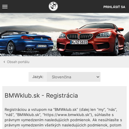
PRIHLÁSIŤ SA
Obsah portálu
Jazyk:
BMWklub.sk - Registrácia
Registráciou a vstupom na “BMWklub.sk” (ďalej len “my”, “nás”,
“náš”, “BMWklub.sk”, “https://www.bmwklub.sk”), súhlasíte s
právnym vymedzením nasledujúcich podmienok. Ak nesúhlasíte s
právnym vymedzením všetkých nasledujúcich podmienok, potom