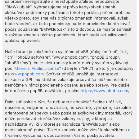
sa prosím neregistrujte a nevstupujte a/alebo nepoužívajte
“BMWklub.sk”. Vyhradzujeme si právo kedykoľvek zmeniť
akékoľvek podmienky používania tohoto portálu, pričom urobíme
všetko preto, aby sme Vás o týchto zmenách informovali, avšak
bude vhodné, ak tieto podmienky budete pravidelne kontrolovať
počas používania “BMWklub.sk” a to z dôvodu, že musíte súhlasiť
s každou zmenou týchto podmienok, ktoré budú aktualizované
a/alebo upravené.
Naše fórum je založené na systéme phpBB (ďalej len “oni”, “im”,
“ich”, “phpBB software”, “www.phpbb.com”, “phpBB Group”,
“phpBB tímy”), čo je elektronický konferenčný systém vydávaný
pod “
General Public License
” (ďalej len “GPL”), a ktorý je dostupný
na
www.phpbb.com
. Softvér phpBB umožňuje internetové
diskusie a GPL mu striktne zakazuje určovať čo môžme a/alebo
nemôžme v rámci povoleného obsahu a/alebo správy. Pre ďalšie
informácie o phpBB, navštívte, prosím:
https://www.phpbb.com/
.
Ďalej súhlasíte s tým, že nebudete odosielať žiadne urážlivé,
obscénne, vulgárne, ohováracie, nenávistné, výhražné, sexuálne
orientované príspevky alebo posielať akýkoľvek iný materiál, ktorý
môže porušovať ktorékoľvek zákony krajiny, v ktorej sa
nachádzate Vy, či v ktorej sa nachádza “BMWklub.sk” alebo
medzinárodné právo. Takéto konanie môže viesť k okamžitému a
trvalému vylúčeniu, s upozornením Vášho poskytovateľa